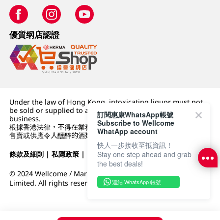
優質纲店認證
Under the law of Hong Kong, intoxicating liquor must not
be sold or supplied to a minor (under 18) in the course of
訂閱惠康WhatsApp帳號
business.
Subscribe to Wellcome
根據香港法律，不得在業務過程中，向未成年人 (18 歲以下人士)
WhatApp account
售賣或供應令人醺醉的酒類。
快人一步接收至抵資訊！
條款及細則
|
私隱政策
|
DFI零售集團
Stay one step ahead and grab
the best deals!
© 2024 Wellcome / Market Place. The Dairy Farm Company
連結 WhatsApp 帳號
Limited. All rights reserved.