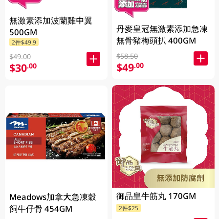
無激素添加波蘭雞中翼
丹麥皇冠無激素添加急凍
500GM
無骨豬梅頭扒 400GM
2件$49.9
$58.50
$49.00
$49
.00
$30
.00
御品皇牛筋丸 170GM
Meadows加拿大急凍穀
飼牛仔骨 454GM
2件$25