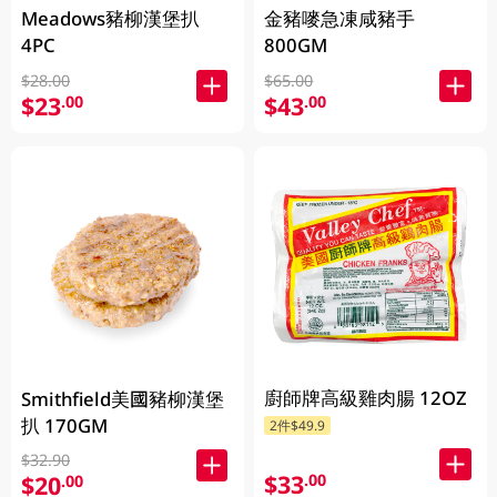
Meadows豬柳漢堡扒
金豬嘜急凍咸豬手
4PC
800GM
$28.00
$65.00
$23
$43
.00
.00
廚師牌高級雞肉腸 12OZ
Smithfield美國豬柳漢堡
扒 170GM
2件$49.9
$32.90
$33
.00
$20
.00