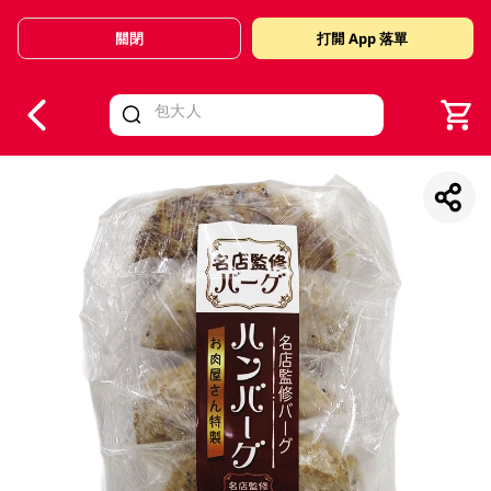
關閉
打開 App 落單
V
alid Until 30 June 2026