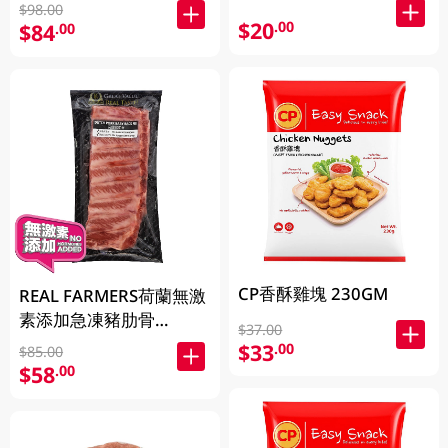
$98.00
$20
.00
$84
.00
CP香酥雞塊 230GM
REAL FARMERS荷蘭無激
素添加急凍豬肋骨
$37.00
500GM
$33
.00
$85.00
$58
.00