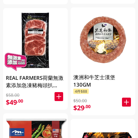
澳洲和牛芝士漢堡
REAL FARMERS荷蘭無激
130GM
素添加急凍豬梅頭扒
4件$88
400GM
$58.00
$50.00
$49
.00
$29
.00