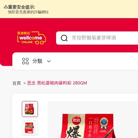
重要安全提示:
慎防冒充惠康的詐騙網站
V
alid Until 30 June 2026
分類
思念 黑松露豬肉爆料粽 280GM
首頁
>