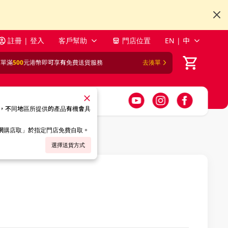
註冊 | 登入
客戶幫助
門店位置
EN | 中
訂單滿
500
元港幣即可享有免費送貨服務
去湊單
，不同地區所提供的產品有機會具
「網購店取」於指定門店免費自取。
選擇送貨方式