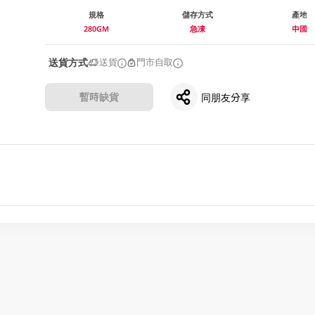
規格
儲存方式
產地
280GM
急凍
中國
送貨方式
送貨
門市自取
暫時缺貨
同朋友分享