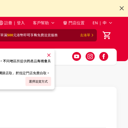
註冊 | 登入
客戶幫助
門店位置
EN | 中
訂單滿
500
元港幣即可享有免費送貨服務
去湊單
，不同地區所提供的產品有機會具
「網購店取」於指定門店免費自取。
選擇送貨方式