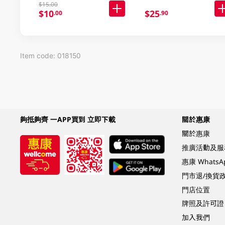
$15.00
$10
$25
.00
.90
Item code: 018150
夠抵夠齊 一APP買到 立即下載
關於惠康
關於惠康
推廣活動及服
惠康 Whats
門市退/換貨
門店位置
牌照及許可證
加入我們