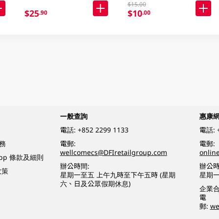
$15.00
$25
$10
.90
.00
一般查詢
惠康
電話:
+852 2299 1133
電話:
務
電郵:
電郵:
wellcomecs@DFIretailgroup.com
onlin
App 條款及細則
辦公時間:
辦公時
政策
星期一至五 上午九時至下午五時 (星期
星期一
六、日及公眾假期休息)
企業
電
郵:
we