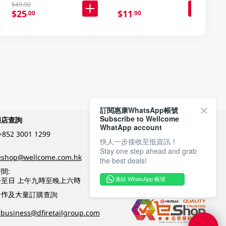
$49.90
$25
$11
.00
.90
訂閱惠康WhatsApp帳號
Subscribe to Wellcome
網店查詢
付款方式
WhatApp account
+852 3001 1299
快人一步接收至抵資訊！
Stay one step ahead and grab
關注我們
eshop@wellcome.com.hk
the best deals!
間:
至日 上午九時至晚上六時
連結 WhatsApp 帳號
優質纲店認證
合作及大量訂購查詢
business@dfiretailgroup.com