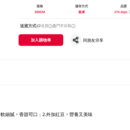
規格
儲存方式
品質
300GM
急凍
274 days
送貨方式
送貨
門市自取
加入購物車
同朋友分享
柔軟細膩，香甜可口；2.外加紅豆，營養又美味