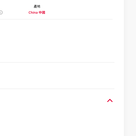
產地
China 中國