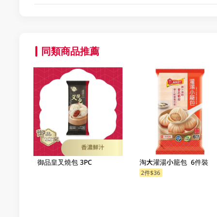
同類商品推薦
御品皇叉燒包 3PC
淘大灌湯小籠包 6件裝
2件$36