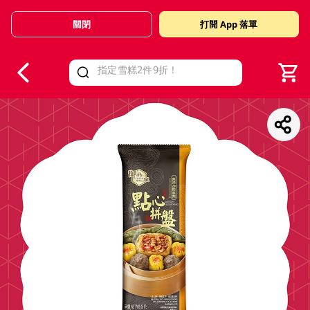
關閉
打開 App 落單
V
alid Until 30 June 2026