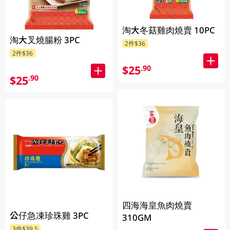
淘大冬菇雞肉燒賣 10PC
淘大叉燒腸粉 3PC
2件$36
2件$36
$25
.90
$25
.90
四海海皇魚肉燒賣
公仔急凍珍珠雞 3PC
310GM
3件$39.5