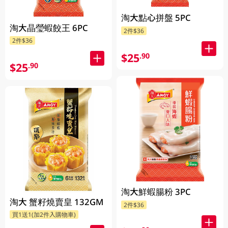
淘大點心拼盤 5PC
淘大晶瑩蝦餃王 6PC
2件$36
2件$36
$25
.90
$25
.90
淘大鮮蝦腸粉 3PC
淘大 蟹籽燒賣皇 132GM
2件$36
買1送1(加2件入購物車)