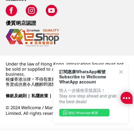
優質纲店認證
Under the law of Hong Kong, intoxicating liquor must not
be sold or supplied to a minor (under 18) in the course of
訂閱惠康WhatsApp帳號
business.
Subscribe to Wellcome
根據香港法律，不得在業務過程中，向未成年人 (18 歲以下人士)
WhatApp account
售賣或供應令人醺醉的酒類。
快人一步接收至抵資訊！
條款及細則
|
私隱政策
|
DFI零售集團
Stay one step ahead and grab
the best deals!
© 2024 Wellcome / Market Place. The Dairy Farm Company
連結 WhatsApp 帳號
Limited. All rights reserved.