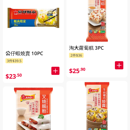
淘大蘿蔔糕 3PC
公仔蝦燒賣 10PC
2件$36
3件$39.5
$25
.90
$23
.50