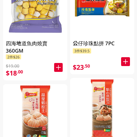
四海地道魚肉燒賣
公仔珍珠點拼 7PC
360GM
3件$39.5
2件$26
$23
.50
$19.00
$18
.00