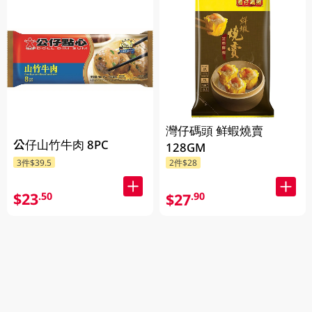
灣仔碼頭 鲜蝦燒賣
公仔山竹牛肉 8PC
128GM
3件$39.5
2件$28
$23
$27
.50
.90