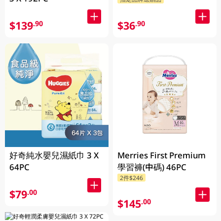
$139
$36
.90
.90
好奇純水嬰兒濕紙巾 3 X
Merries First Premium
64PC
學習褲(中碼) 46PC
2件$246
$79
.00
$145
.00