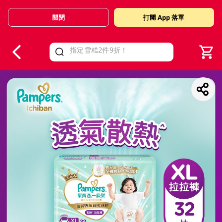
關閉
打開 App 落單
V
alid Until 30 June 2026