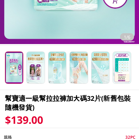
1/6
幫寶適一級幫拉拉褲加大碼32片(新舊包裝
隨機發貨)
$139.00
規格
32PC