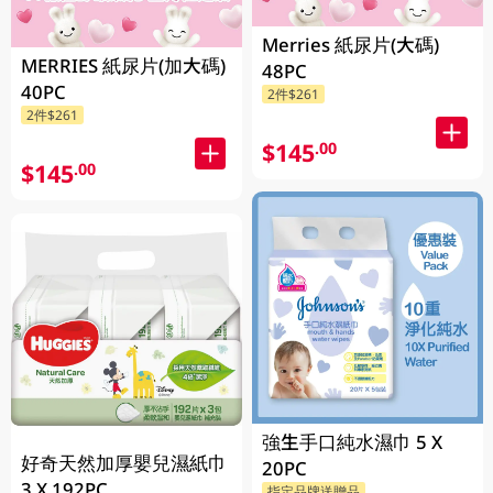
Merries 紙尿片(大碼)
MERRIES 紙尿片(加大碼)
48PC
40PC
2件$261
2件$261
$145
.00
$145
.00
強生手口純水濕巾 5 X
好奇天然加厚嬰兒濕紙巾
20PC
3 X 192PC
指定品牌送贈品