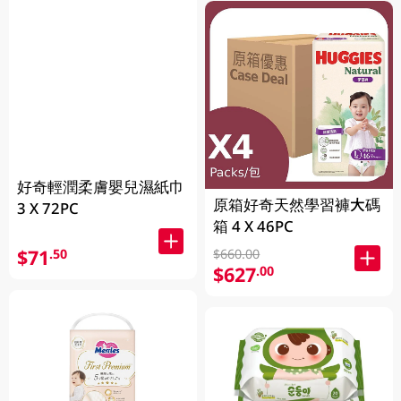
好奇輕潤柔膚嬰兒濕紙巾
原箱好奇天然學習褲大碼
3 X 72PC
箱 4 X 46PC
$71
.50
$660.00
$627
.00