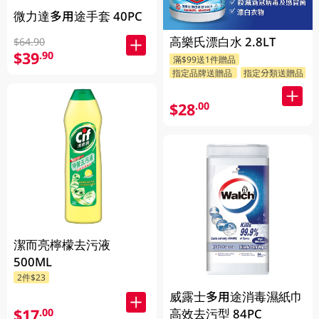
微力達多用途手套 40PC
高樂氏漂白水 2.8LT
$64.90
$39
.90
滿$99送1件贈品
指定品牌送贈品
指定分類送贈品
$28
.00
潔而亮檸檬去污液
500ML
2件$23
威露士多用途消毒濕紙巾
$17
.00
高效去污型 84PC