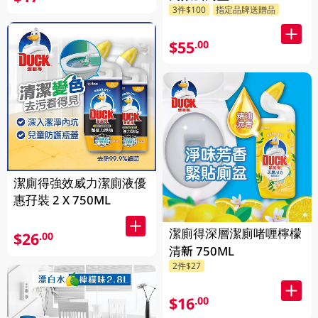
3件$100
指定品牌送贈品
$55
.00
潔廁得強效威力潔廁液優
惠孖裝 2 X 750ML
潔廁得深層潔廁啫喱檸檬
$26
.00
清新 750ML
2件$27
$16
.00