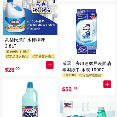
高樂氏漂白水檸檬味
2.8LT
滿$99送1件贈品
指定品牌送贈品
指定分類送贈品
威露士多用途家居表面消
$28
.00
毒濕紙巾-水潤 100PC
3件$100
指定品牌送贈品
$50
.00