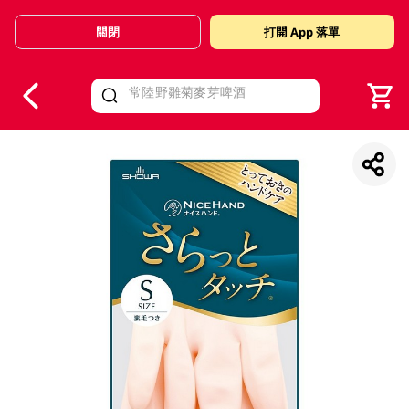
關閉
打開 App 落單
V
alid Until 30 June 2026