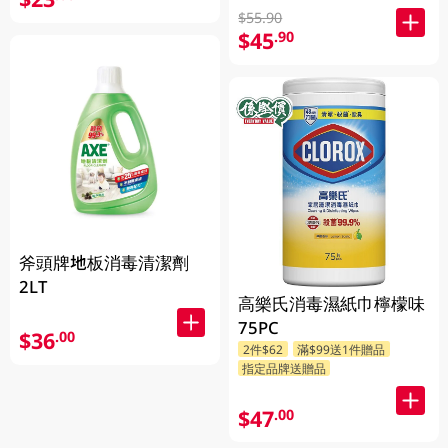
$55.90
$45
.90
斧頭牌地板消毒清潔劑
2LT
高樂氏消毒濕紙巾檸檬味
75PC
$36
.00
2件$62
滿$99送1件贈品
指定品牌送贈品
$47
.00