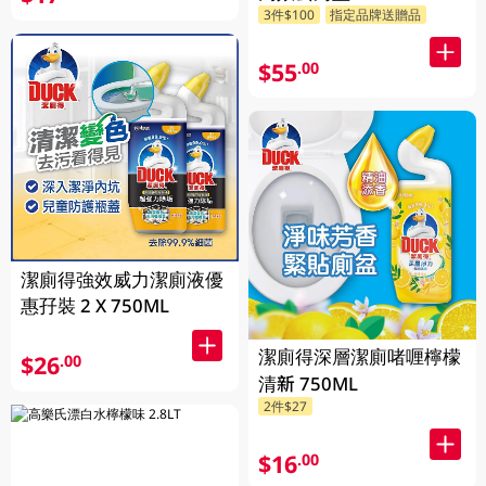
3件$100
指定品牌送贈品
$55
.00
潔廁得強效威力潔廁液優
惠孖裝 2 X 750ML
潔廁得深層潔廁啫喱檸檬
$26
.00
清新 750ML
2件$27
$16
.00