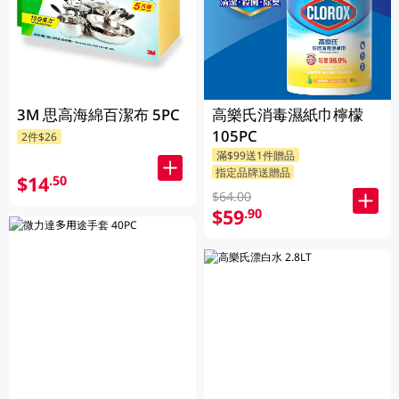
3M 思高海綿百潔布 5PC
高樂氏消毒濕紙巾檸檬
105PC
2件$26
滿$99送1件贈品
指定品牌送贈品
$14
.50
$64.00
$59
.90