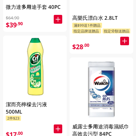
微力達多用途手套 40PC
高樂氏漂白水 2.8LT
$64.90
$39
.90
滿$99送1件贈品
指定品牌送贈品
指定分類送贈品
$28
.00
潔而亮檸檬去污液
500ML
2件$23
威露士多用途消毒濕紙巾
$17
.00
高效去污型 84PC