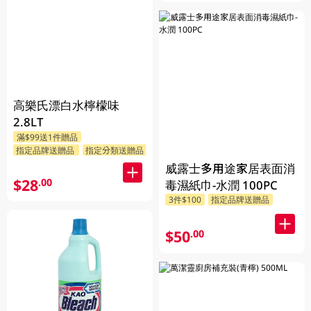
高樂氏漂白水檸檬味
2.8LT
滿$99送1件贈品
指定品牌送贈品
指定分類送贈品
威露士多用途家居表面消
$28
.00
毒濕紙巾-水潤 100PC
3件$100
指定品牌送贈品
$50
.00