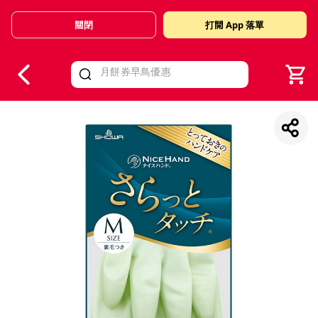
關閉
打開 App 落單
V
alid Until 30 June 2026