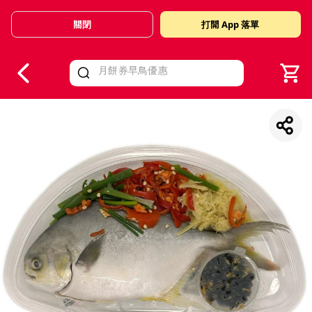
關閉
打開 App 落單
V
alid Until 30 June 2026