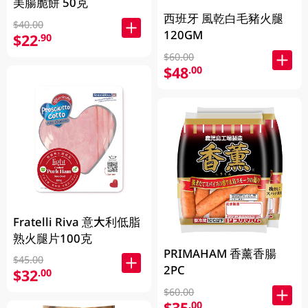
美腸脆餅 50克
西班牙 風乾白毛豬火腿
$40.00
120GM
$22
.90
$60.00
$48
.00
Fratelli Riva 意大利低脂
熟火腿片100克
PRIMAHAM 香薰香腸
$45.00
2PC
$32
.00
$60.00
$35
.00