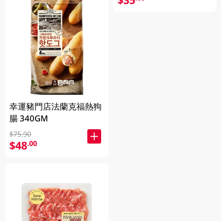
幸運豬門店法蘭克福熱狗
腸 340GM
$75.90
$48
.00