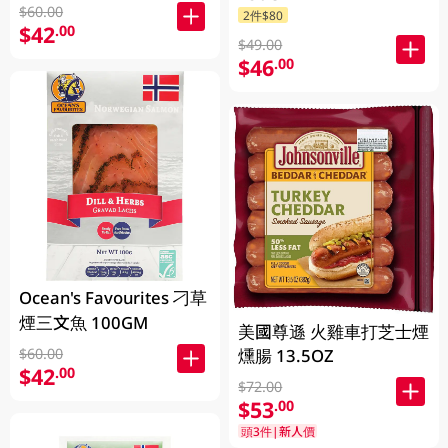
$60.00
2件$80
$42
.00
$49.00
$46
.00
Ocean's Favourites 刁草
煙三文魚 100GM
美國尊遜 火雞車打芝士煙
燻腸 13.5OZ
$60.00
$42
.00
$72.00
$53
.00
頭3件|新人價