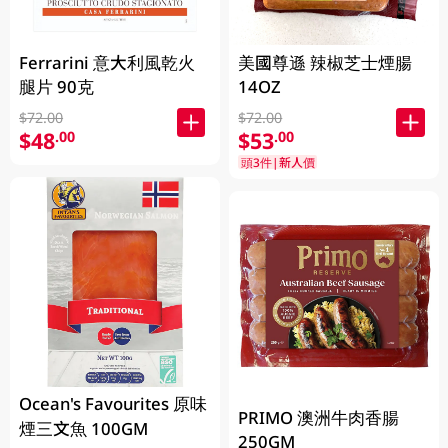
Ferrarini 意大利風乾火
美國尊遜 辣椒芝士煙腸
腿片 90克
14OZ
$72.00
$72.00
$48
$53
.00
.00
頭3件|新人價
Ocean's Favourites 原味
PRIMO 澳洲牛肉香腸
煙三文魚 100GM
250GM