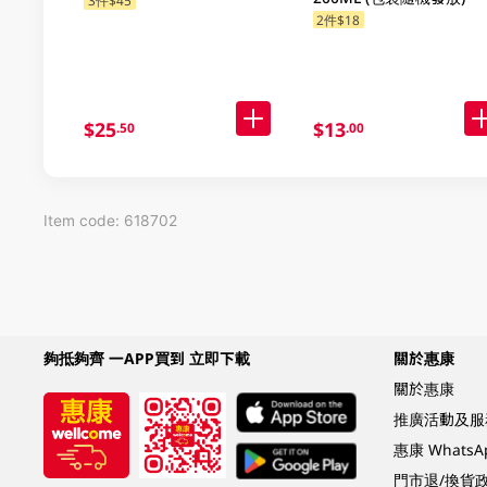
3件$45
2件$18
$25
$13
.50
.00
Item code: 618702
夠抵夠齊 一APP買到 立即下載
關於惠康
關於惠康
推廣活動及服
惠康 Whats
門市退/換貨