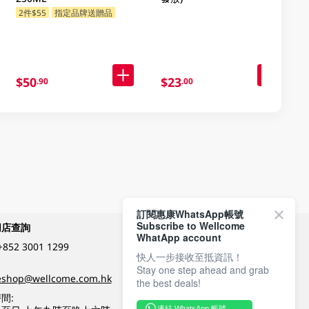
2件$55
指定品牌送贈品
$50
$23
.90
.00
訂閱惠康WhatsApp帳號
Subscribe to Wellcome
網店查詢
付款方式
WhatApp account
+852 3001 1299
快人一步接收至抵資訊！
Stay one step ahead and grab
關注我們
eshop@wellcome.com.hk
the best deals!
間:
連結 WhatsApp 帳號