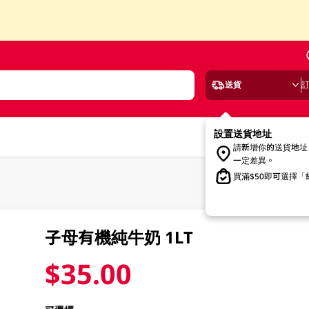
送貨
設置送貨地址
請新增你的送貨地址
一定差異。
買滿$50即可選擇
子母有機純牛奶 1LT
$35.00