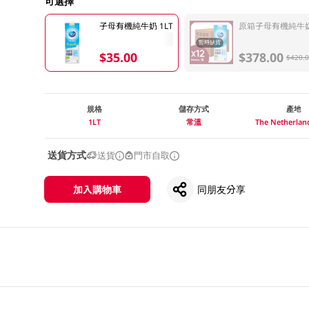
可選擇
子母有機純牛奶 1LT
原箱子母有機純牛奶 
暫時缺貨
$35.00
$378.00
$420.
規格
儲存方式
產地
1LT
常溫
The Netherla
送貨方式
送貨
門市自取
加入購物車
同朋友分享