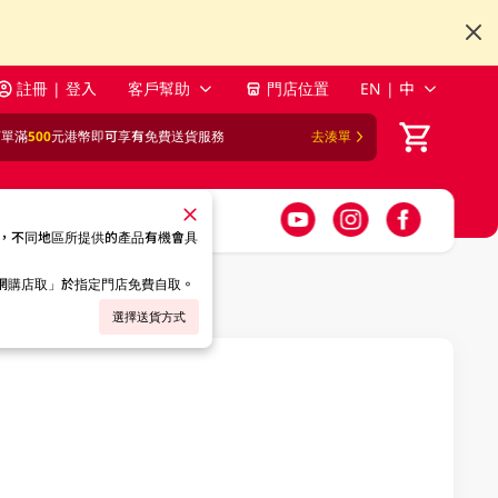
註冊 | 登入
客戶幫助
門店位置
EN | 中
訂單滿
500
元港幣即可享有免費送貨服務
去湊單
，不同地區所提供的產品有機會具
「網購店取」於指定門店免費自取。
選擇送貨方式