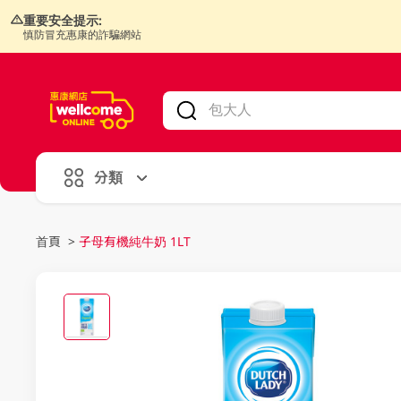
重要安全提示:
慎防冒充惠康的詐騙網站
V
alid Until 30 June 2026
分類
首頁
>
子母有機純牛奶 1LT