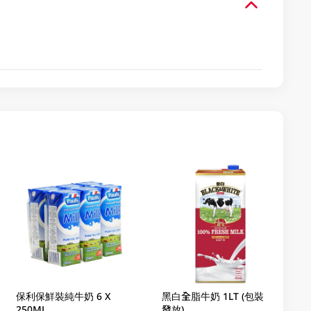
保利保鮮裝純牛奶 6 X
黑白全脂牛奶 1LT (包裝隨機
250ML
發放)