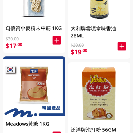
CJ優質小麥粉末中筋 1KG
大利牌雲呢拿味香油
28ML
$30.00
$17
.00
$30.00
$19
.00
Meadows黃糖 1KG
泛洋牌泡打粉 56GM