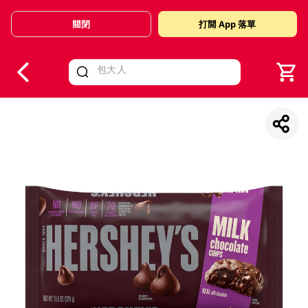
關閉
打開 App 落單
V
alid Until 30 June 2026