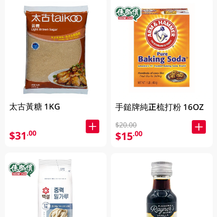
太古黃糖 1KG
手鎚牌純正梳打粉 16OZ
$20.00
$31
.00
$15
.00