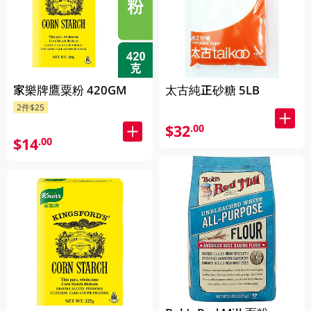
家樂牌鷹粟粉 420GM
太古純正砂糖 5LB
2件$25
$32
.00
$14
.00