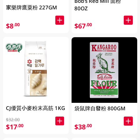
Bob's Red Mill 面粉
家樂牌鷹粟粉 227GM
80OZ
$8
$67
.00
.00
CJ優質小麥粉末高筋 1KG
袋鼠牌自發粉 800GM
$32.00
$17
$38
.00
.00