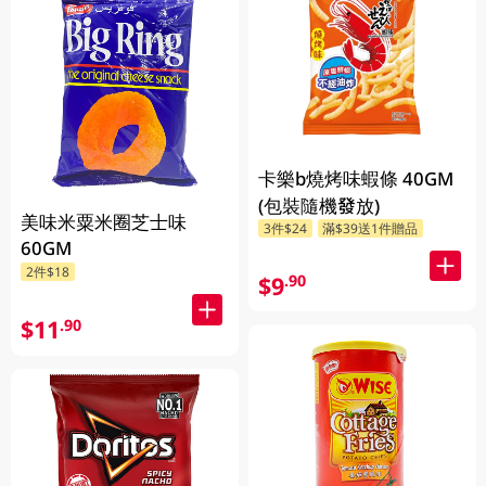
卡樂b燒烤味蝦條 40GM
(包裝隨機發放)
美味米粟米圈芝士味
3件$24
滿$39送1件贈品
60GM
2件$18
$9
.90
$11
.90