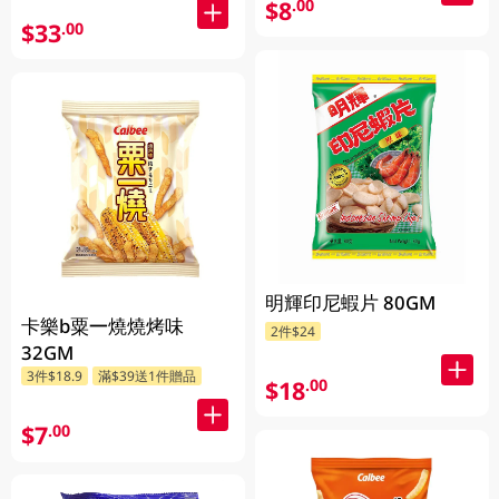
$8
.00
$33
.00
明輝印尼蝦片 80GM
卡樂b粟一燒燒烤味
2件$24
32GM
3件$18.9
滿$39送1件贈品
$18
.00
$7
.00