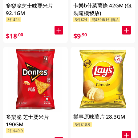
卡樂b什菜薯條 42GM (包
多樂脆芝士味粟米片
92.1GM
裝隨機發放)
3件$24
3件$24
滿$39送1件贈品
$18
$9
.00
.90
樂事原味薯片 28.3GM
多樂脆 芝士粟米片
190GM
3件$18.9
2件$49.9