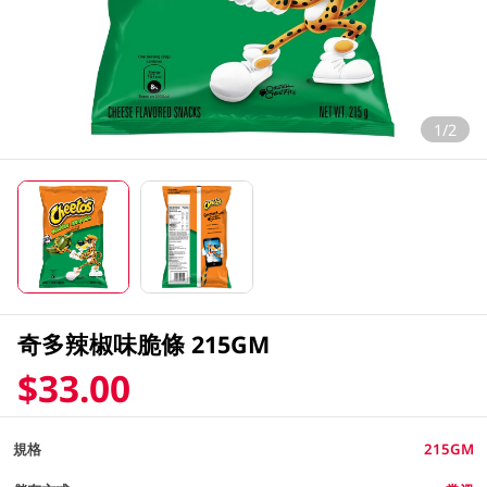
1/2
奇多辣椒味脆條 215GM
$33.00
規格
215GM