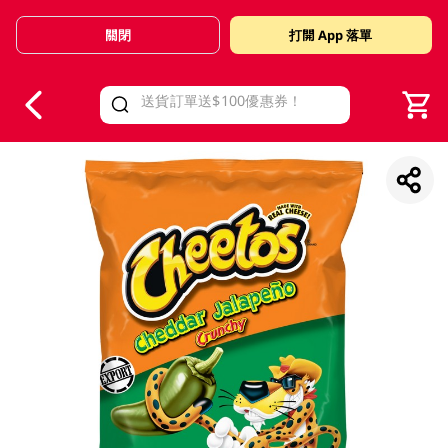
關閉
打開 App 落單
V
alid Until 30 June 2026