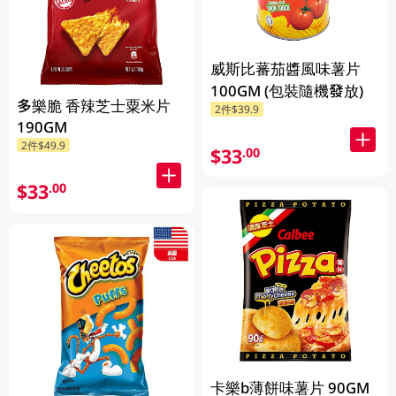
威斯比蕃茄醬風味薯片
100GM (包裝隨機發放)
多樂脆 香辣芝士粟米片
2件$39.9
190GM
2件$49.9
$33
.00
$33
.00
卡樂b薄餅味薯片 90GM