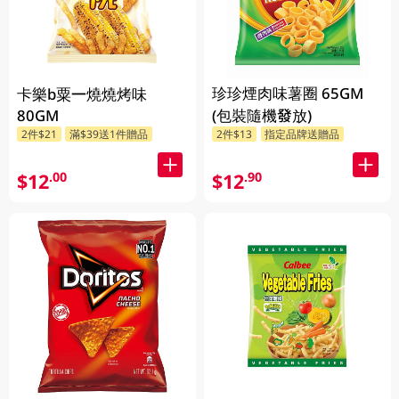
珍珍煙肉味薯圈 65GM
卡樂b粟一燒燒烤味
80GM
(包裝隨機發放)
2件$21
滿$39送1件贈品
2件$13
指定品牌送贈品
$12
$12
.00
.90