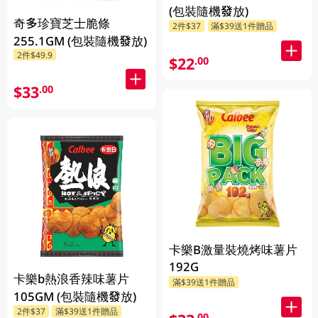
(包裝隨機發放)
奇多珍寶芝士脆條
2件$37
滿$39送1件贈品
255.1GM (包裝隨機發放)
2件$49.9
$22
.00
$33
.00
卡樂B激量裝燒烤味薯片
192G
卡樂b熱浪香辣味薯片
滿$39送1件贈品
105GM (包裝隨機發放)
2件$37
滿$39送1件贈品
.00