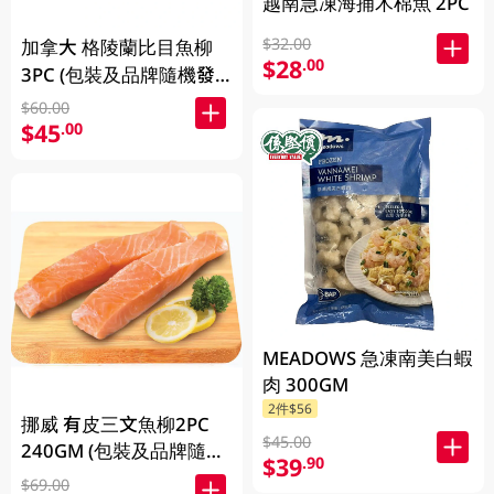
越南急凍海捕木棉魚 2PC
$32.00
加拿大 格陵蘭比目魚柳
$28
.00
3PC (包裝及品牌隨機發
放)
$60.00
$45
.00
MEADOWS 急凍南美白蝦
肉 300GM
2件$56
挪威 有皮三文魚柳2PC
$45.00
240GM (包裝及品牌隨機
$39
.90
發放)
$69.00