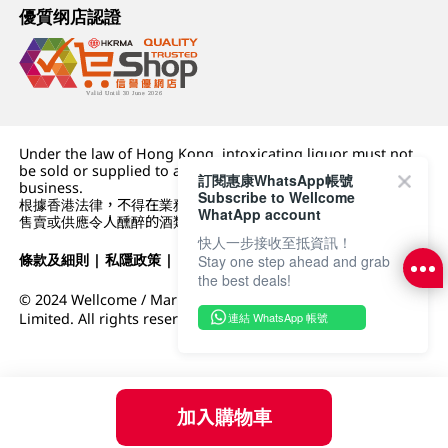
優質纲店認證
Under the law of Hong Kong, intoxicating liquor must not
be sold or supplied to a minor (under 18) in the course of
訂閱惠康WhatsApp帳號
business.
Subscribe to Wellcome
根據香港法律，不得在業務過程中，向未成年人 (18 歲以下人士)
WhatApp account
售賣或供應令人醺醉的酒類。
快人一步接收至抵資訊！
條款及細則
|
私隱政策
|
DFI零售集團
Stay one step ahead and grab
the best deals!
© 2024 Wellcome / Market Place. The Dairy Farm Company
連結 WhatsApp 帳號
Limited. All rights reserved.
加入購物車