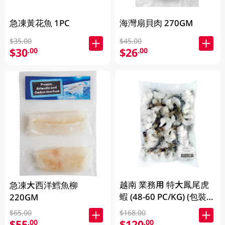
海灣扇貝肉 270GM
急凍黃花魚 1PC
$45.00
$35.00
$26
$30
.00
.00
越南 業務用 特大鳳尾虎
急凍大西洋鱈魚柳
蝦 (48-60 PC/KG) (包裝及
220GM
品牌隨機發放)
$168.00
$65.00
$120
$55
.00
.00