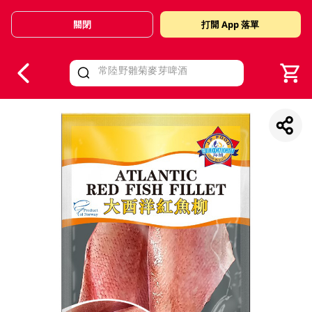
關閉
打開 App 落單
V
alid Until 30 June 2026