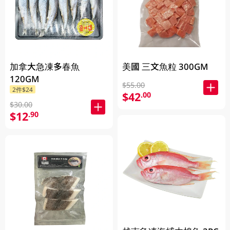
加拿大急凍多春魚
美國 三文魚粒 300GM
120GM
$55.00
2件$24
$42
.00
$30.00
$12
.90