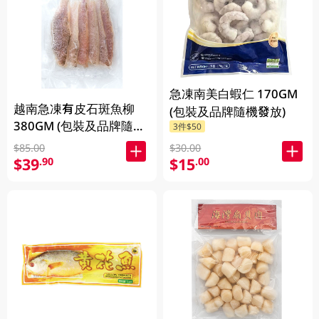
急凍南美白蝦仁 170GM
越南急凍有皮石斑魚柳
(包裝及品牌隨機發放)
380GM (包裝及品牌隨機
3件$50
發放)
$30.00
$85.00
$15
$39
.00
.90