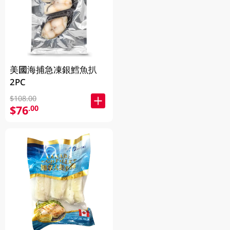
美國海捕急凍銀鱈魚扒
2PC
$108.00
$76
.00