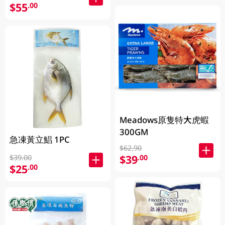
$55
.00
Meadows原隻特大虎蝦
300GM
急凍黃立鯧 1PC
$62.90
$39
.00
$39.00
$25
.00