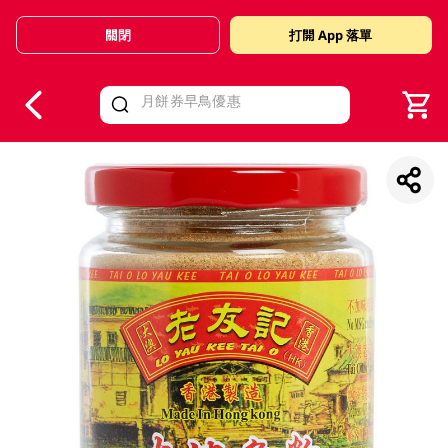
關閉
打開 App 落單
V
alid Until 30 June 2026