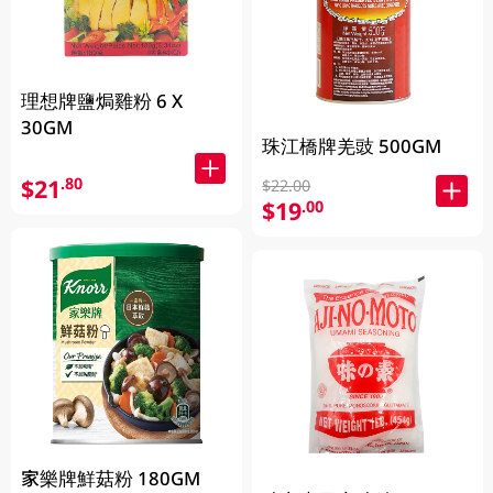
理想牌鹽焗雞粉 6 X
30GM
珠江橋牌羌豉 500GM
$21
.80
$22.00
$19
.00
家樂牌鮮菇粉 180GM