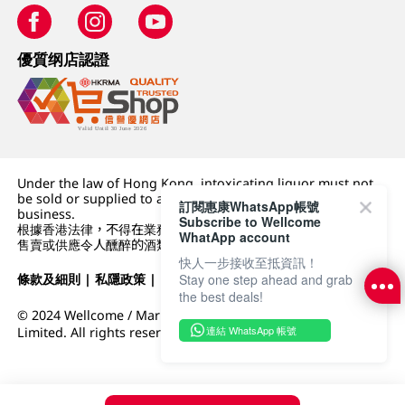
優質纲店認證
Under the law of Hong Kong, intoxicating liquor must not
be sold or supplied to a minor (under 18) in the course of
訂閱惠康WhatsApp帳號
business.
Subscribe to Wellcome
根據香港法律，不得在業務過程中，向未成年人 (18 歲以下人士)
WhatApp account
售賣或供應令人醺醉的酒類。
快人一步接收至抵資訊！
條款及細則
|
私隱政策
|
DFI零售集團
Stay one step ahead and grab
the best deals!
© 2024 Wellcome / Market Place. The Dairy Farm Company
連結 WhatsApp 帳號
Limited. All rights reserved.