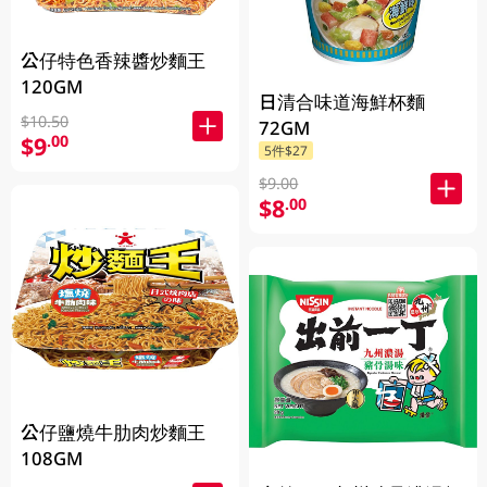
公仔特色香辣醬炒麵王
120GM
日清合味道海鮮杯麵
$10.50
72GM
$9
.00
5件$27
$9.00
$8
.00
公仔鹽燒牛肋肉炒麵王
108GM