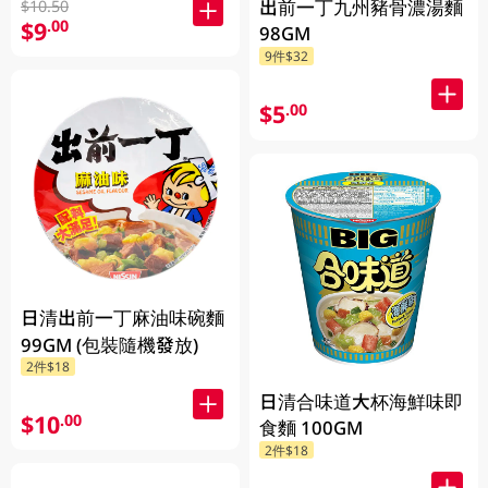
出前一丁九州豬骨濃湯麵
$10.50
$9
.00
98GM
9件$32
$5
.00
日清出前一丁麻油味碗麵
99GM (包裝隨機發放)
2件$18
日清合味道大杯海鮮味即
$10
.00
食麵 100GM
2件$18