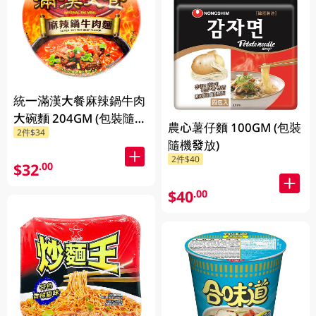
統一滿漢大餐麻辣鍋牛肉
大碗麵 204GM (包裝隨機
農心薯仔麵 100GM (包裝
2件$34
發放)
隨機發放)
2件$40
$32
.00
$40
.00