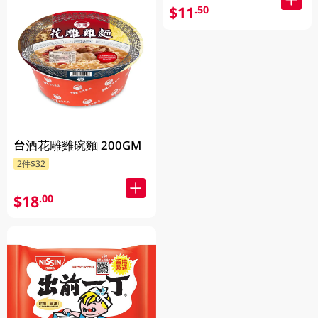
$11
.50
台酒花雕雞碗麵 200GM
2件$32
$18
.00