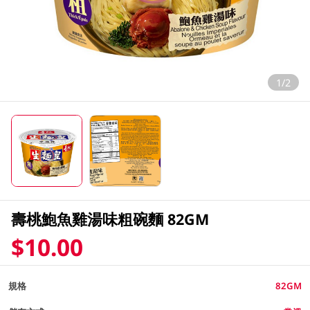
1/2
壽桃鮑魚雞湯味粗碗麵 82GM
$10.00
規格
82GM