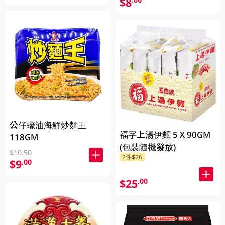
$8
公仔蠔油海鮮炒麵王
福字上湯伊麵 5 X 90GM
118GM
(包裝隨機發放)
$10.50
2件$26
$9
.00
$25
.00