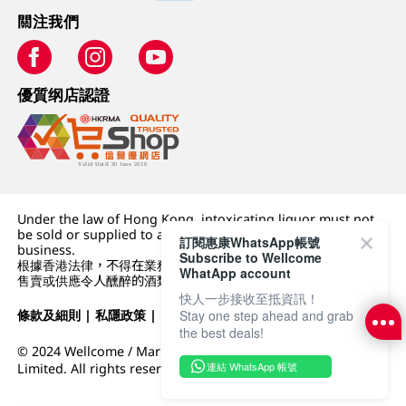
關注我們
優質纲店認證
Under the law of Hong Kong, intoxicating liquor must not
be sold or supplied to a minor (under 18) in the course of
訂閱惠康WhatsApp帳號
business.
Subscribe to Wellcome
根據香港法律，不得在業務過程中，向未成年人 (18 歲以下人士)
WhatApp account
售賣或供應令人醺醉的酒類。
快人一步接收至抵資訊！
Stay one step ahead and grab
條款及細則
|
私隱政策
|
DFI零售集團
the best deals!
© 2024 Wellcome / Market Place. The Dairy Farm Company
連結 WhatsApp 帳號
Limited. All rights reserved.