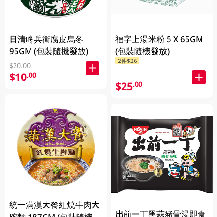
日清咚兵衛腐皮烏冬
福字上湯米粉 5 X 65GM
95GM (包裝隨機發放)
(包裝隨機發放)
2件$26
$20.00
$10
.00
$25
.00
統一滿漢大餐紅燒牛肉大
出前一丁黑蒜豬骨湯即食
碗麵 187GM (包裝隨機發