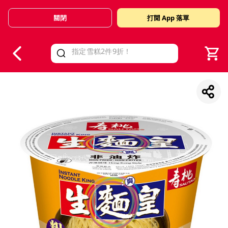
關閉
打開 App 落單
V
alid Until 30 June 2026