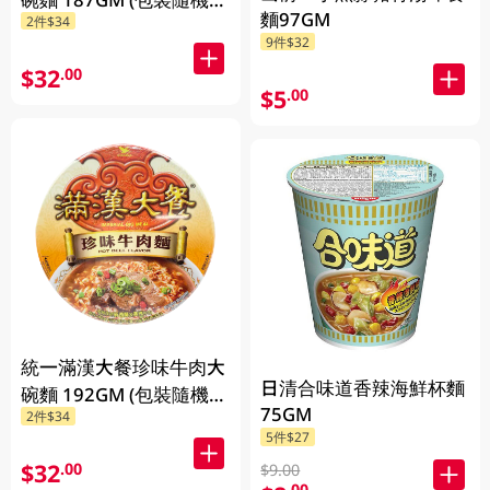
麵97GM
2件$34
放)
9件$32
$32
.00
$5
.00
統一滿漢大餐珍味牛肉大
日清合味道香辣海鮮杯麵
碗麵 192GM (包裝隨機發
75GM
2件$34
放)
5件$27
$32
.00
$9.00
.00