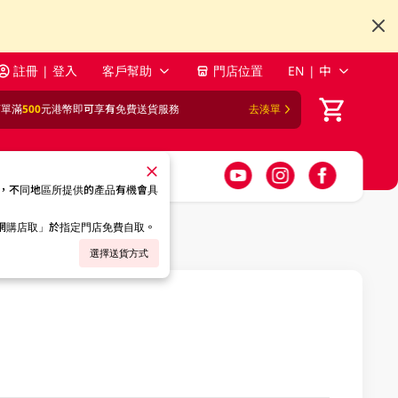
註冊 | 登入
客戶幫助
門店位置
EN | 中
訂單滿
500
元港幣即可享有免費送貨服務
去湊單
，不同地區所提供的產品有機會具
「網購店取」於指定門店免費自取。
選擇送貨方式