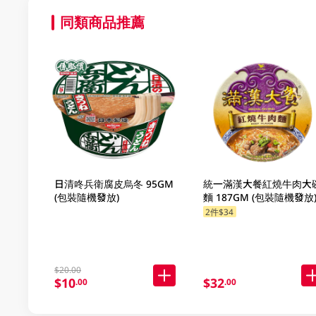
同類商品推薦
日清咚兵衛腐皮烏冬 95GM
統一滿漢大餐紅燒牛肉大
(包裝隨機發放)
麵 187GM (包裝隨機發放
2件$34
$20.00
$10
$32
.00
.00