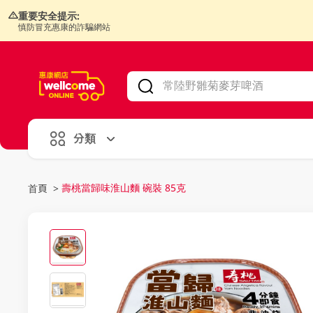
重要安全提示:
慎防冒充惠康的詐騙網站
V
alid Until 30 June 2026
分類
壽桃當歸味淮山麵 碗裝 85克
首頁
>