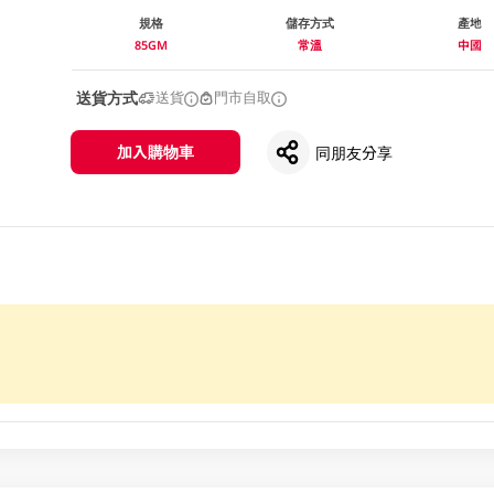
規格
儲存方式
產地
85GM
常溫
中國
送貨方式
送貨
門市自取
加入購物車
同朋友分享