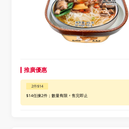
推廣優惠
2件$14
$14任揀2件；數量有限，售完即止