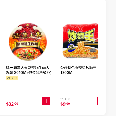
統一滿漢大餐麻辣鍋牛肉大
公仔特色香辣醬炒麵王
碗麵 204GM (包裝隨機發放)
120GM
2件$34
$10.50
$32
$9
.00
.00