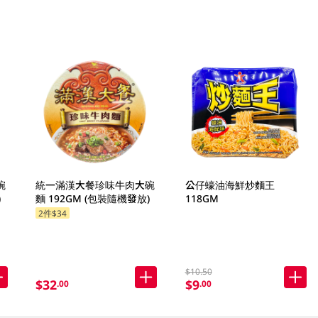
碗
統一滿漢大餐珍味牛肉大碗
公仔蠔油海鮮炒麵王
)
麵 192GM (包裝隨機發放)
118GM
2件$34
$10.50
$32
$9
.00
.00