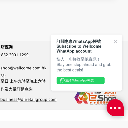
訂閱惠康WhatsApp帳號
Subscribe to Wellcome
網店查詢
付款方式
WhatApp account
+852 3001 1299
快人一步接收至抵資訊！
Stay one step ahead and grab
關注我們
eshop@wellcome.com.hk
the best deals!
間:
至日 上午九時至晚上六時
連結 WhatsApp 帳號
優質纲店認證
合作及大量訂購查詢
business@dfiretailgroup.com
條款及細則
|
私隱政策
|
DFI零售集團