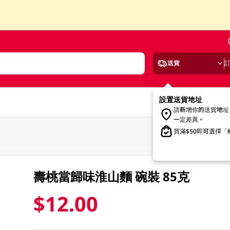
送貨
設置送貨地址
請新增你的送貨地址
一定差異。
買滿$50即可選擇
壽桃當歸味淮山麵 碗裝 85克
$12.00