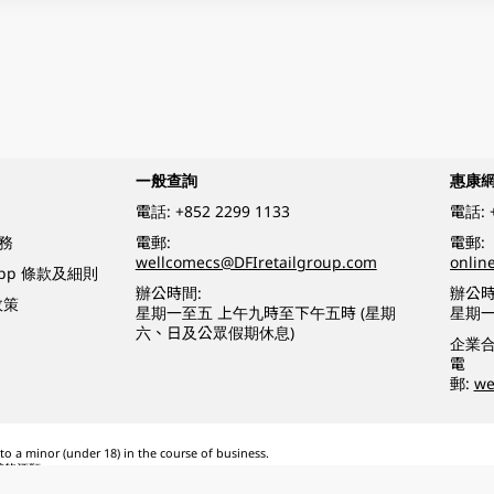
一般查詢
惠康
電話:
+852 2299 1133
電話:
務
電郵:
電郵:
wellcomecs@DFIretailgroup.com
onlin
App 條款及細則
辦公時間:
辦公時
政策
星期一至五 上午九時至下午五時 (星期
星期一
六、日及公眾假期休息)
企業
電
郵:
we
o a minor (under 18) in the course of business.
醉的酒類。