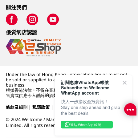
關注我們
優質纲店認證
Under the law of Hong Kong, intoxicating liquor must not
be sold or supplied to a minor (under 18) in the course of
訂閱惠康WhatsApp帳號
business.
Subscribe to Wellcome
根據香港法律，不得在業務過程中，向未成年人 (18 歲以下人士)
WhatApp account
售賣或供應令人醺醉的酒類。
快人一步接收至抵資訊！
Stay one step ahead and grab
條款及細則
|
私隱政策
|
DFI零售集團
the best deals!
© 2024 Wellcome / Market Place. The Dairy Farm Company
連結 WhatsApp 帳號
Limited. All rights reserved.