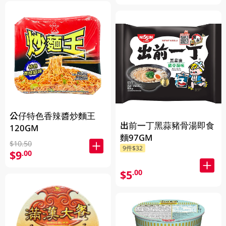
公仔特色香辣醬炒麵王
出前一丁黑蒜豬骨湯即食
120GM
麵97GM
$10.50
9件$32
$9
.00
$5
.00