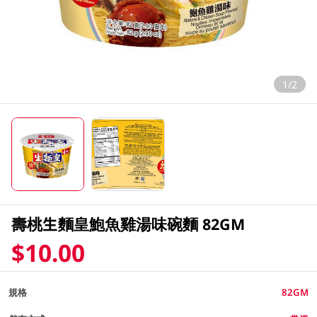
1/2
壽桃生麵皇鮑魚雞湯味碗麵 82GM
$10.00
規格
82GM