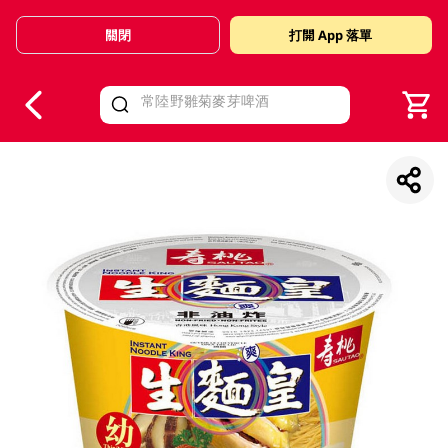
關閉
打開 App 落單
V
alid Until 30 June 2026