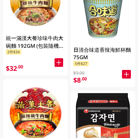
統一滿漢大餐珍味牛肉大
碗麵 192GM (包裝隨機發
日清合味道香辣海鮮杯麵
2件$34
放)
75GM
5件$27
$32
.00
$9.00
$8
.00