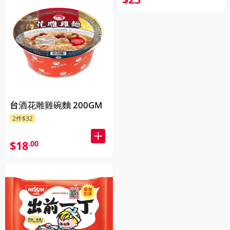
台酒花雕雞碗麵 200GM
2件$32
$18
.00