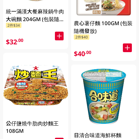
統一滿漢大餐麻辣鍋牛肉
大碗麵 204GM (包裝隨機
農心薯仔麵 100GM (包裝
2件$34
發放)
隨機發放)
2件$40
$32
.00
$40
.00
公仔鹽燒牛肋肉炒麵王
108GM
日清合味道海鮮杯麵