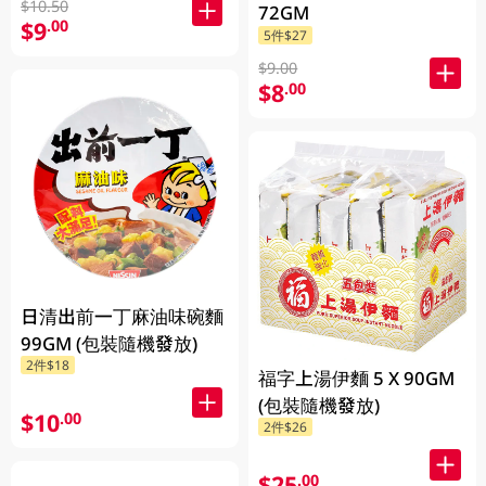
$10.50
72GM
$9
.00
5件$27
$9.00
$8
.00
日清出前一丁麻油味碗麵
99GM (包裝隨機發放)
2件$18
福字上湯伊麵 5 X 90GM
(包裝隨機發放)
$10
.00
2件$26
$25
.00