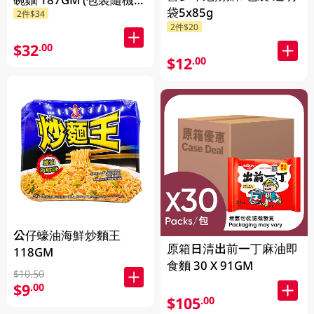
袋5x85g
2件$34
放)
2件$20
$32
.00
$12
.00
公仔蠔油海鮮炒麵王
原箱日清出前一丁麻油即
118GM
食麵 30 X 91GM
$10.50
$9
.00
$105
.00