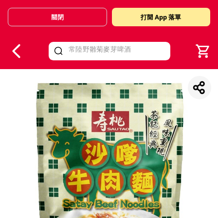
關閉
打開 App 落單
V
alid Until 30 June 2026