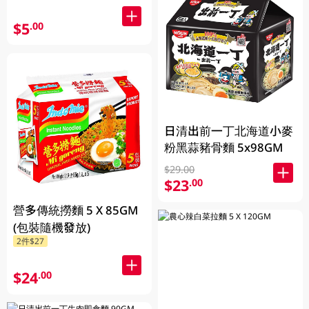
$5
.00
日清出前一丁北海道小麥
粉黑蒜豬骨麵 5x98GM
$29.00
$23
.00
營多傳統撈麵 5 X 85GM
(包裝隨機發放)
2件$27
$24
.00