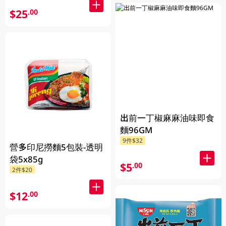
$25
.00
出前一丁椒麻麻油味即食
麵96GM
9件$32
營多印尼撈麵5包裝-透明
袋5x85g
$5
.00
2件$20
$12
.00