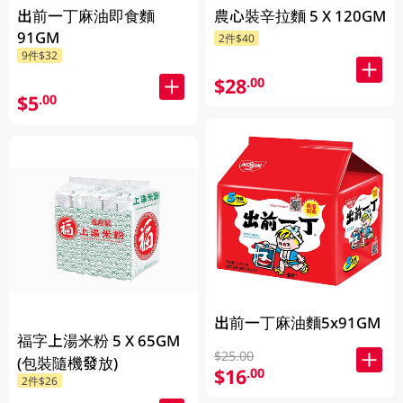
出前一丁麻油即食麵
農心裝辛拉麵 5 X 120GM
91GM
2件$40
9件$32
$28
.00
$5
.00
出前一丁麻油麵5x91GM
福字上湯米粉 5 X 65GM
$25.00
(包裝隨機發放)
$16
.00
2件$26