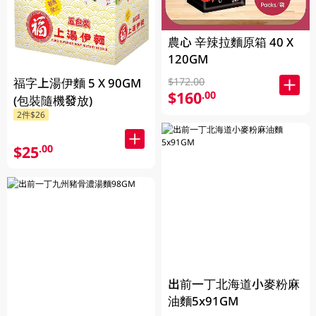
農心 辛辣拉麵原箱 40 X
120GM
福字上湯伊麵 5 X 90GM
$172.00
$160
.00
(包裝隨機發放)
2件$26
$25
.00
出前一丁北海道小麥粉麻
油麵5x91GM