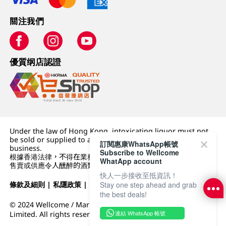
關注我們
優質纲店認證
Under the law of Hong Kong, intoxicating liquor must not
be sold or supplied to a minor (under 18) in the course of
訂閱惠康WhatsApp帳號
business.
Subscribe to Wellcome
根據香港法律，不得在業務過程中，向未成年人 (18 歲以下人士)
WhatApp account
售賣或供應令人醺醉的酒類。
快人一步接收至抵資訊！
Stay one step ahead and grab
條款及細則
|
私隱政策
|
DFI零售集團
the best deals!
© 2024 Wellcome / Market Place. The Dairy Farm Company
連結 WhatsApp 帳號
Limited. All rights reserved.