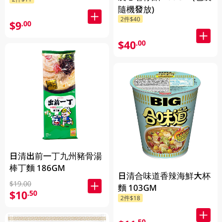
隨機發放)
2件$40
$9
.00
$40
.00
日清出前一丁九州豬骨湯
棒丁麵 186GM
日清合味道香辣海鮮大杯
$19.00
麵 103GM
$10
.50
2件$18
.50