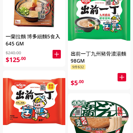
一蘭拉麵 博多細麵5食入
645 GM
$240.00
出前一丁九州豬骨濃湯麵
$125
.00
98GM
9件$32
$5
.00