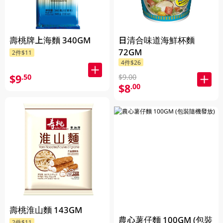
壽桃牌上海麵 340GM
日清合味道海鮮杯麵
72GM
2件$11
4件$26
$9
.50
$9.00
$8
.00
壽桃淮山麵 143GM
農心薯仔麵 100GM (包裝
2件$11