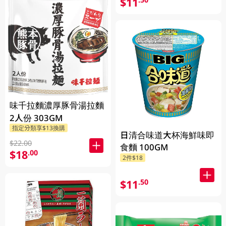
$11
味千拉麵濃厚豚骨湯拉麵
2人份 303GM
指定分類享$13換購
日清合味道大杯海鮮味即
$22.00
食麵 100GM
$18
.00
2件$18
$11
.50