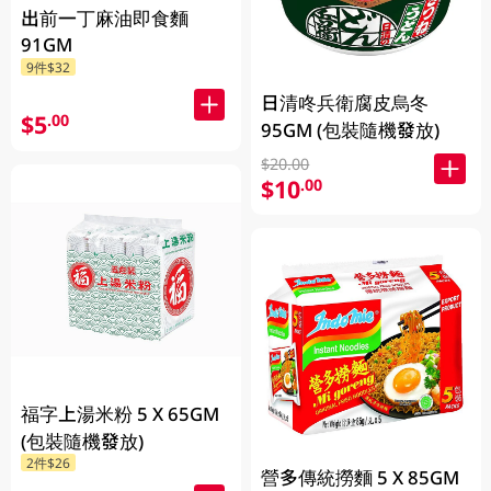
出前一丁麻油即食麵
91GM
9件$32
日清咚兵衛腐皮烏冬
$5
.00
95GM (包裝隨機發放)
$20.00
$10
.00
福字上湯米粉 5 X 65GM
(包裝隨機發放)
2件$26
營多傳統撈麵 5 X 85GM