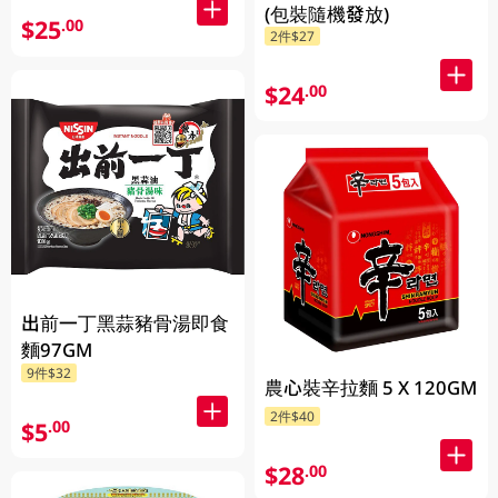
(包裝隨機發放)
$25
.00
2件$27
$24
.00
出前一丁黑蒜豬骨湯即食
麵97GM
9件$32
農心裝辛拉麵 5 X 120GM
2件$40
$5
.00
$28
.00