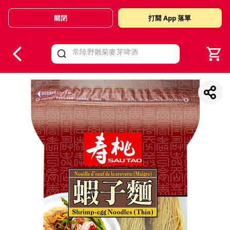
關閉
打開 App 落單
V
alid Until 30 June 2026