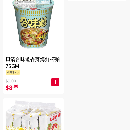
日清合味道香辣海鮮杯麵
75GM
4件$26
$9.00
$8
.00