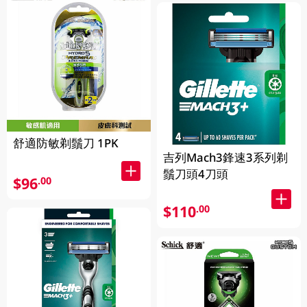
舒適防敏剃鬚刀 1PK
吉列Mach3鋒速3系列剃
鬚刀頭4刀頭
$96
.00
$110
.00