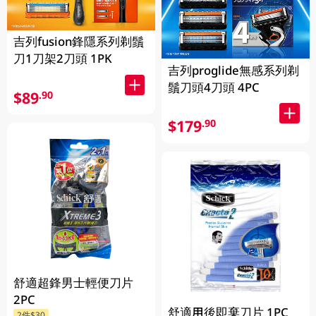
吉列fusion鋒隱系列剃鬚
刀1刀架2刀頭 1PK
吉列proglide無感系列剃
鬚刀頭4刀頭 4PC
$89
.90
$179
.90
舒適超鋒男士輕便刀片
2PC
舒適用後即棄刀片 1PC
2件$30