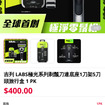
1/3
吉列 LABS極光系列剃鬚刀連底座1刀架5刀
頭旅行盒 1 PK
$400.00
規格
1PK