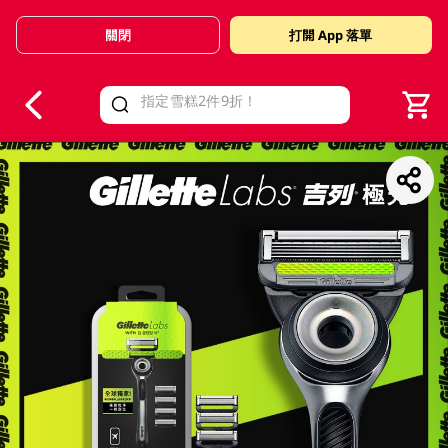
關閉
打開 App 落單
V
alid Until 30 June 2026