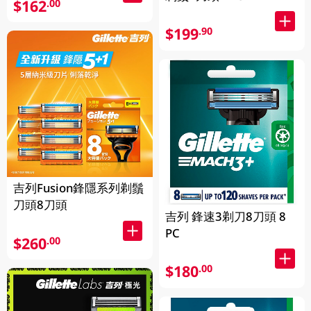
$162
.00
$199
.90
吉列Fusion鋒隱系列剃鬚
刀頭8刀頭
吉列 鋒速3剃刀8刀頭 8
PC
$260
.00
$180
.00