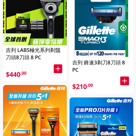
吉列 LABS極光系列剃鬚
刀頭8刀頭 8 PC
吉列 鋒速3剃刀8刀頭 8
PC
$440
.00
$210
.00