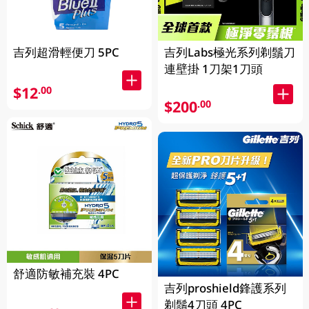
吉列超滑輕便刀 5PC
吉列Labs極光系列剃鬚刀
連壁掛 1刀架1刀頭
$12
.00
$200
.00
舒適防敏補充裝 4PC
吉列proshield鋒護系列
剃鬚4刀頭 4PC