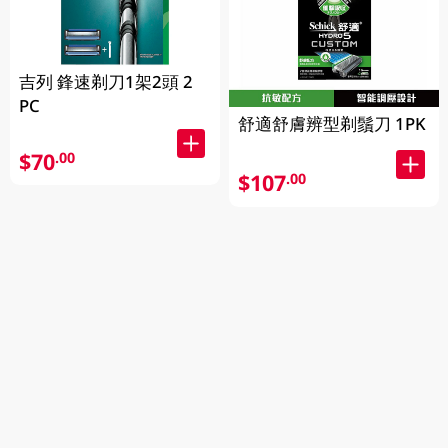
吉列 鋒速剃刀1架2頭 2
PC
舒適舒膚辨型剃鬚刀 1PK
$70
.00
$107
.00