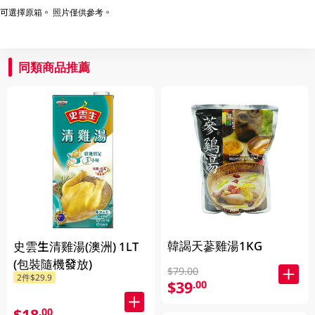
可選擇原箱。 照片僅供參考。
同類商品推薦
韓謁天蔘雞湯1KG
史雲生清雞湯(澳洲) 1LT
(包裝隨機發放)
$79.00
2件$29.9
$39
.00
$18
.00