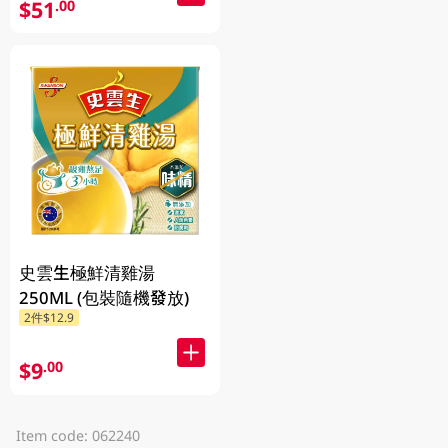
$51
.00
史雲生極鮮清雞湯
250ML (包裝隨機發放)
2件$12.9
$9
.00
Item code: 062240