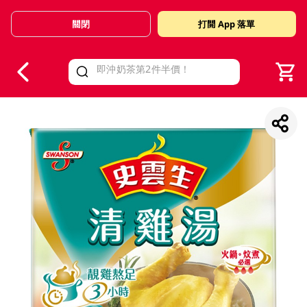
關閉
打開 App 落單
V
alid Until 30 June 2026