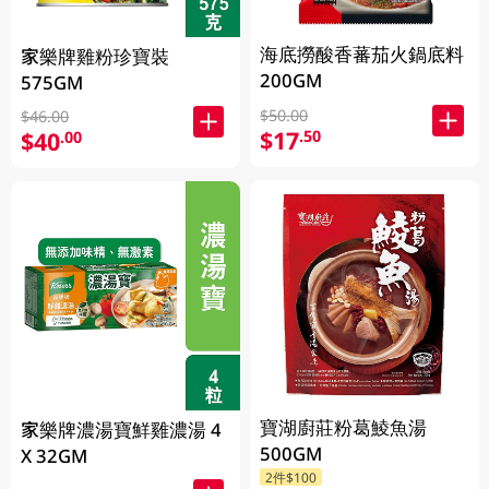
海底撈酸香蕃茄火鍋底料
家樂牌雞粉珍寶裝
200GM
575GM
$50.00
$46.00
$17
.50
$40
.00
寶湖廚莊粉葛鯪魚湯
家樂牌濃湯寶鮮雞濃湯 4
500GM
X 32GM
2件$100