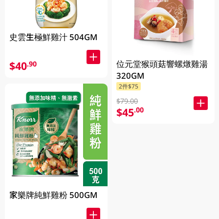
史雲生極鮮雞汁 504GM
位元堂猴頭菇響螺燉雞湯
$40
.90
320GM
2件$75
$79.00
$45
.00
家樂牌純鮮雞粉 500GM