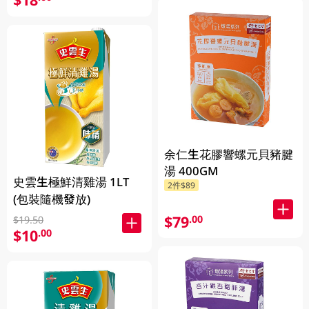
余仁生花膠響螺元貝豬腱
湯 400GM
史雲生極鮮清雞湯 1LT
2件$89
(包裝隨機發放)
$79
.00
$19.50
$10
.00