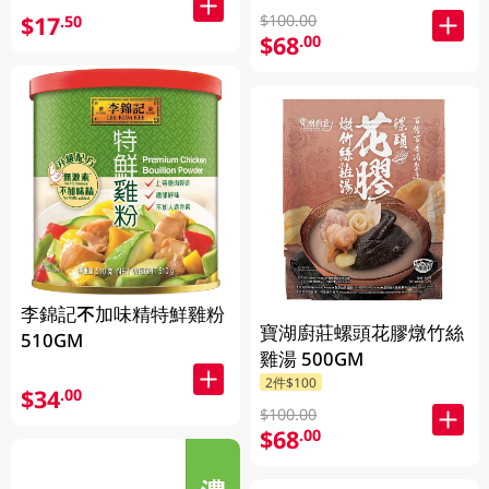
$100.00
$17
.50
$68
.00
李錦記不加味精特鮮雞粉
寶湖廚莊螺頭花膠燉竹絲
510GM
雞湯 500GM
2件$100
$34
.00
$100.00
$68
.00