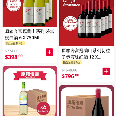
原箱奔富冠蘭山系列 莎當
妮白酒 6 X 750ML
指定品牌9折
原箱奔富冠蘭山系列切粒
$774.00
$398
.00
子赤霞珠紅酒 12 X
指定品牌9折
750ML
$1548.00
$796
.00