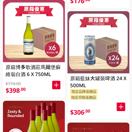
$176
原箱博多歌酒莊馬爾堡蘇
維翁白酒 6 X 750ML
原箱藍妹大罐裝啤酒 24 X
$774.00
500ML
$398
.00
指定品牌送贈品
指定分類送贈品
$306
.00