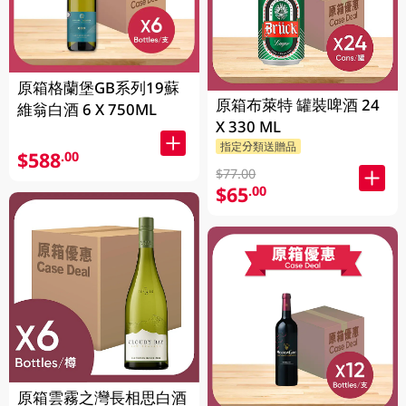
原箱格蘭堡GB系列19蘇
原箱布萊特 罐裝啤酒 24
維翁白酒 6 X 750ML
X 330 ML
指定分類送贈品
$588
.00
$77.00
$65
.00
原箱雲霧之灣長相思白酒