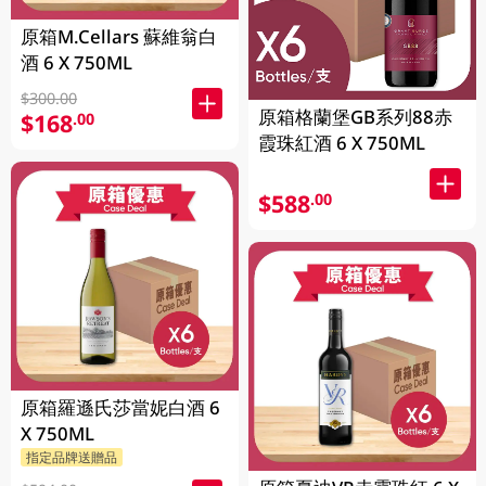
原箱M.Cellars 蘇維翁白
酒 6 X 750ML
$300.00
原箱格蘭堡GB系列88赤
$168
.00
霞珠紅酒 6 X 750ML
$588
.00
原箱羅遜氏莎當妮白酒 6
X 750ML
指定品牌送贈品