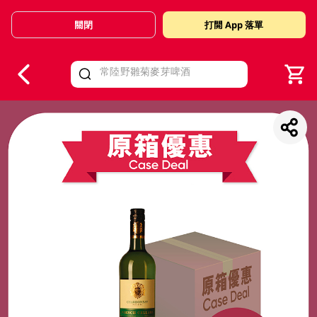
關閉
打開 App 落單
V
alid Until 30 June 2026