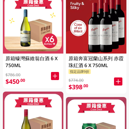
原箱蠔灣蘇維翁白酒 6 X
原箱奔富冠蘭山系列 赤霞
750ML
珠紅酒 6 X 750ML
指定品牌9折
$786.00
$450
.00
$774.00
$398
.00