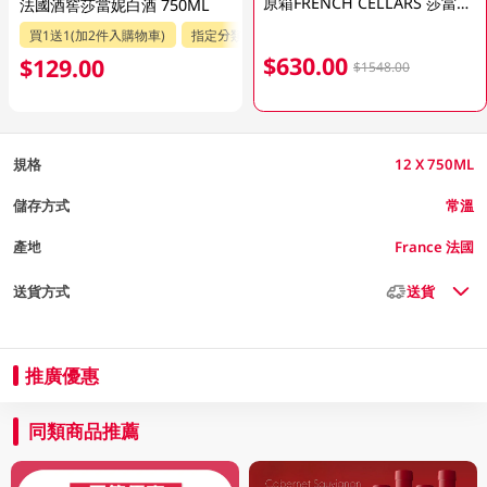
原箱FRENCH CELLARS 莎當妮白酒 12 X 750ML
法國酒窖莎當妮白酒 750ML
買1送1(加2件入購物車)
指定分類85折
$630.00
$129.00
$1548.00
規格
12 X 750ML
儲存方式
常溫
產地
France 法國
送貨方式
送貨
推廣優惠
同類商品推薦