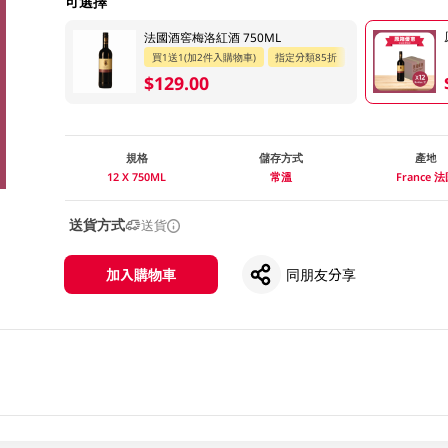
可選擇
法國酒窖梅洛紅酒 750ML
買1送1(加2件入購物車)
指定分類85折
$129.00
規格
儲存方式
產地
12 X 750ML
常溫
France 
送貨方式
送貨
加入購物車
同朋友分享