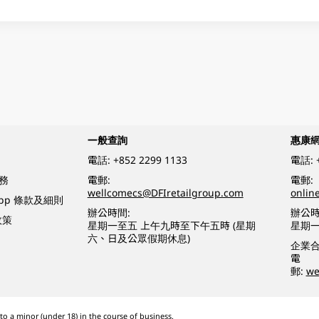
一般查詢
惠康
電話:
+852 2299 1133
電話:
務
電郵:
電郵:
wellcomecs@DFIretailgroup.com
onlin
App 條款及細則
辦公時間:
辦公時
政策
星期一至五 上午九時至下午五時 (星期
星期一
六、日及公眾假期休息)
企業
電
郵:
we
o a minor (under 18) in the course of business.