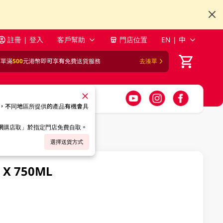
註冊 | 登入
客戶幫助
門店位置
EN | 中
訂單滿
500
元港幣即可享有免費送貨服務
去湊單
，不同地區所提供的產品有機會具
「網購店取」於指定門店免費自取。
選擇送貨方式
X 750ML