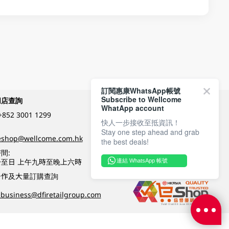
訂閱惠康WhatsApp帳號
Subscribe to Wellcome
網店查詢
付款方式
WhatApp account
+852 3001 1299
快人一步接收至抵資訊！
Stay one step ahead and grab
關注我們
eshop@wellcome.com.hk
the best deals!
間:
至日 上午九時至晚上六時
連結 WhatsApp 帳號
優質纲店認證
合作及大量訂購查詢
business@dfiretailgroup.com