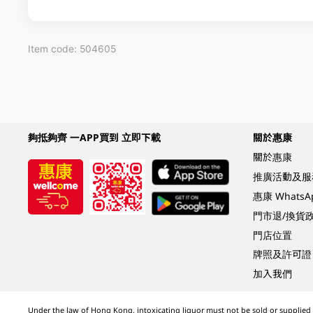
Item code: 504605
夠抵夠齊 一APP買到 立即下載
關於惠康
關於惠康
推廣活動及服
惠康 Whats
門市退/換貨
門店位置
牌照及許可證
加入我們
Under the law of Hong Kong, intoxicating liquor must not be sold or supplied t