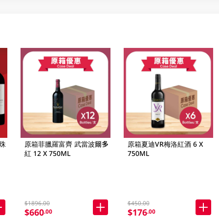
珠
原箱菲臘羅富齊 武當波爾多
原箱夏迪VR梅洛紅酒 6 X
紅 12 X 750ML
750ML
$1896.00
$450.00
$660
$176
.00
.00