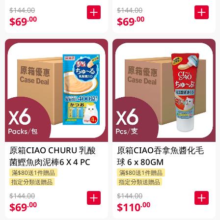
$144.00
$144.00
$69
$69
.00
.00
原箱CIAO CHURU 乳酸
原箱CIAO吞拿魚醬化毛
菌鰹魚肉泥棒6 X 4 PC
球 6 x 80GM
滿$80送1件贈品
滿$80送1件贈品
指定分類送贈品
指定分類送贈品
$144.00
$144.00
$69
$110
.00
.00