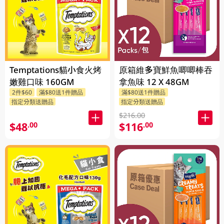
Temptations貓小食火烤
原箱維多寶鮮魚唧唧棒吞
嫩雞口味 160GM
拿魚味 12 X 48GM
2件$60
滿$80送1件贈品
滿$80送1件贈品
指定分類送贈品
指定分類送贈品
$216.00
$48
$116
.00
.00