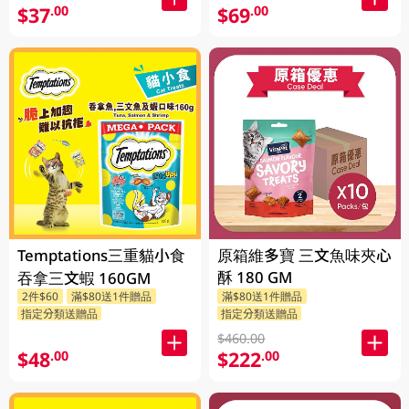
$37
$69
.00
.00
Temptations三重貓小食
原箱維多寶 三文魚味夾心
酥 180 GM
吞拿三文蝦 160GM
2件$60
滿$80送1件贈品
滿$80送1件贈品
指定分類送贈品
指定分類送贈品
$460.00
$48
$222
.00
.00