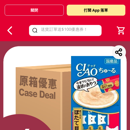
關閉
打開 App 落單
V
alid Until 30 June 2026