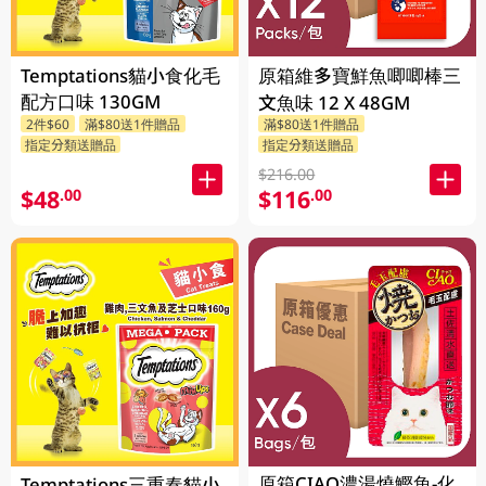
Temptations貓小食化毛
原箱維多寶鮮魚唧唧棒三
配方口味 130GM
文魚味 12 X 48GM
2件$60
滿$80送1件贈品
滿$80送1件贈品
指定分類送贈品
指定分類送贈品
$216.00
$48
$116
.00
.00
原箱CIAO濃湯燒鰹魚-化
Temptations三重奏貓小