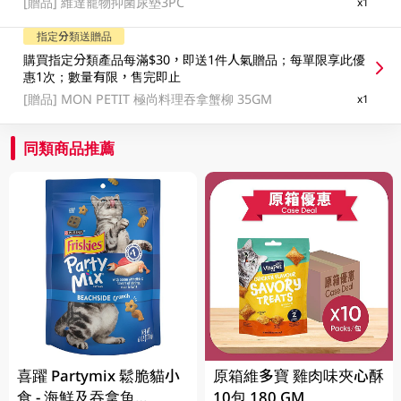
[贈品]
維達寵物抑菌尿墊3PC
x1
指定分類送贈品
購買指定分類產品每滿$30，即送1件人氣贈品；每單限享此優
惠1次；數量有限，售完即止
[贈品]
MON PETIT 極尚料理吞拿蟹柳 35GM
x1
同類商品推薦
喜躍 Partymix 鬆脆貓小
原箱維多寶 雞肉味夾心酥
食 - 海鮮及吞拿魚
10包 180 GM