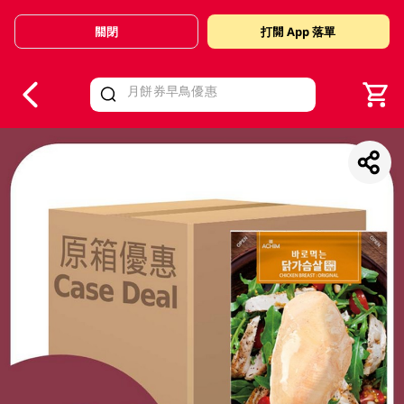
關閉
打開 App 落單
V
alid Until 30 June 2026