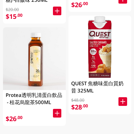
$26
.00
$20.00
$15
.00
QUEST 焦糖味蛋白質奶
昔 325ML
Protea透明乳清蛋白飲品
$48.00
- 桂花烏龍茶500ML
$28
.00
$26
.00