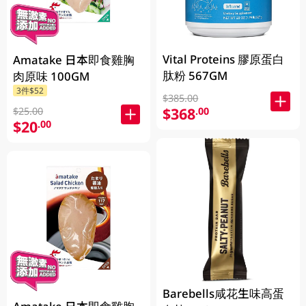
Vital Proteins 膠原蛋白
Amatake 日本即食雞胸
肽粉 567GM
肉原味 100GM
3件$52
$385.00
$368
.00
$25.00
$20
.00
Barebells咸花生味高蛋