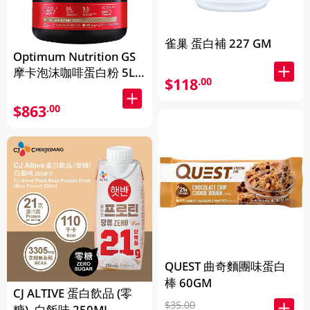
雀巢 蛋白補 227 GM
Optimum Nutrition GS
摩卡泡沫咖啡蛋白粉 5LB
$118
.00
(2.27KG)
$863
.00
QUEST 曲奇麵團味蛋白
棒 60GM
CJ ALTIVE 蛋白飲品 (零
$35.00
糖) -白飯味 250ML