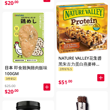
$20
.00
NATURE VALLEY花生醬
黑朱古力蛋白燕麥棒
日本 即食雞胸雞肉飯味
2件$76.5
201GM
100GM
3件$52
$51
.00
$25.00
$20
.00