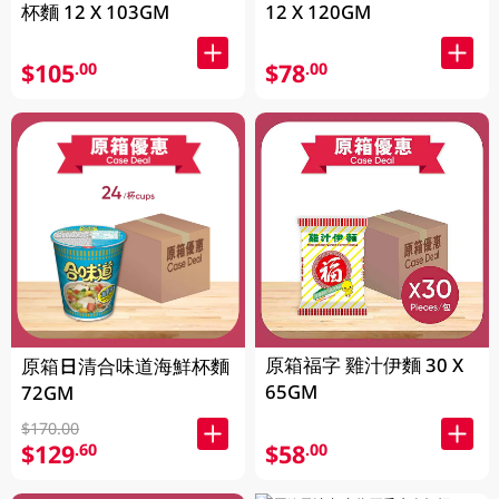
杯麵 12 X 103GM
12 X 120GM
$105
$78
.00
.00
原箱福字 雞汁伊麵 30 X
原箱日清合味道海鮮杯麵
65GM
72GM
$170.00
$129
$58
.60
.00