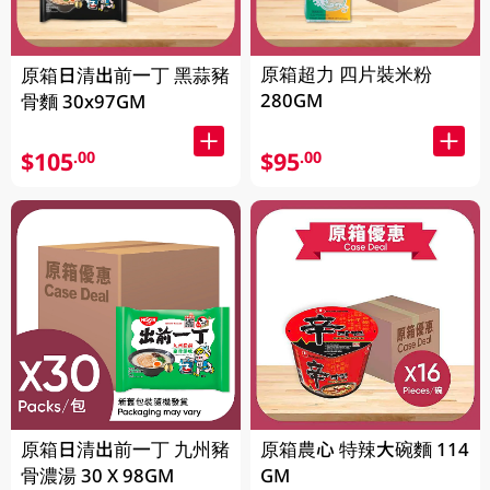
原箱超力 四片裝米粉
原箱日清出前一丁 黑蒜豬
280GM
骨麵 30x97GM
$105
$95
.00
.00
原箱日清出前一丁 九州豬
原箱農心 特辣大碗麵 114
骨濃湯 30 X 98GM
GM