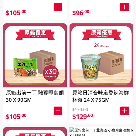
$105
$96
.00
.00
原箱出前一丁 雞蓉即食麵
原箱日清合味道香辣海鮮
30 X 90GM
杯麵 24 X 75GM
$170.00
$105
$129
.00
.60