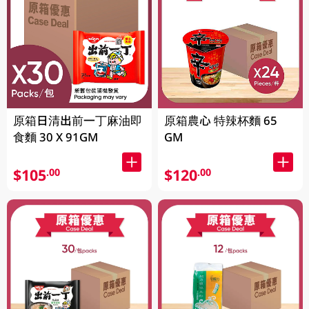
原箱日清出前一丁麻油即
原箱農心 特辣杯麵 65
食麵 30 X 91GM
GM
$105
$120
.00
.00