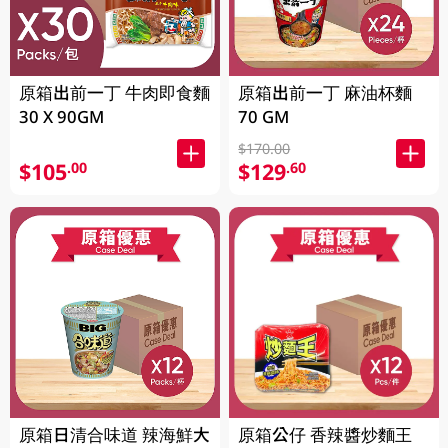
原箱出前一丁 牛肉即食麵
原箱出前一丁 麻油杯麵
30 X 90GM
70 GM
$170.00
$105
$129
.00
.60
原箱日清合味道 辣海鮮大
原箱公仔 香辣醬炒麵王