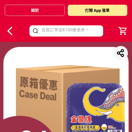
關閉
打開 App 落單
V
alid Until 30 June 2026