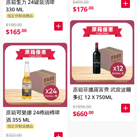
原箱生力 24罐裝清啤
$450.00
$176
.00
330 ML
指定分類送贈品
$188.00
$165
.00
原箱菲臘羅富齊 武當波爾
多紅 12 X 750ML
$1896.00
原箱可樂娜 24樽細樽啤
$660
.00
酒 355 ML
指定分類送贈品
$322.00