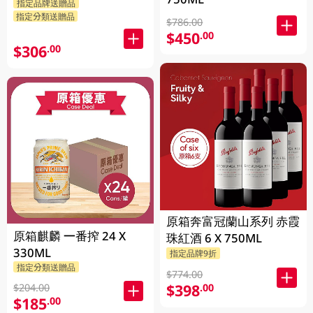
指定品牌送贈品
指定分類送贈品
$786.00
$450
.00
$306
.00
原箱奔富冠蘭山系列 赤霞
原箱麒麟 一番搾 24 X
珠紅酒 6 X 750ML
330ML
指定品牌9折
指定分類送贈品
$774.00
$398
.00
$204.00
$185
.00