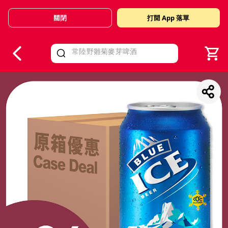
關閉
打開 App 落單
V
alid Until 30 June 2026