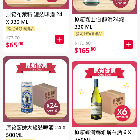
原箱布萊特 罐裝啤酒 24
原箱嘉士伯 醇滑24罐
X 330 ML
330 ML
指定分類送贈品
指定分類送贈品
$77.00
$179.80
$65
.00
$165
.80
原箱藍妹大罐裝啤酒 24 X
原箱蠔灣蘇維翁白酒 6 X
500ML
750ML