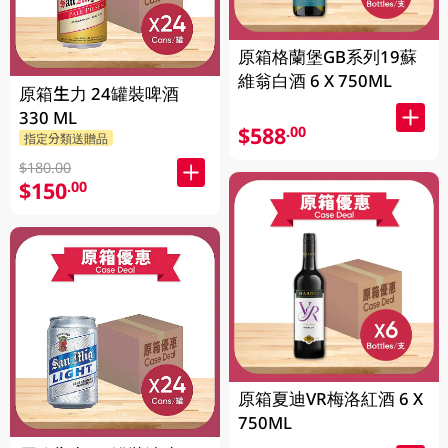
原箱格蘭堡GB系列19蘇
維翁白酒 6 X 750ML
原箱生力 24罐裝啤酒
330 ML
$588
.00
指定分類送贈品
$180.00
$150
.00
原箱夏迪VR梅洛紅酒 6 X
750ML