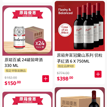
原箱奔富冠蘭山系列 切粒
原箱百威 24罐裝啤酒
子紅酒 6 X 750ML
330 ML
指定品牌9折
指定分類送贈品
$774.00
$398
.00
$182.00
$150
.00