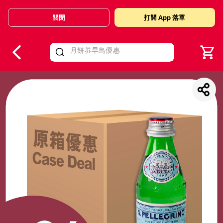
關閉
打開 App 落單
V
alid Until 30 June 2026