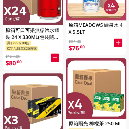
原箱MEADOWS 礦泉水 4
原箱可口可樂無糖汽水罐
X 5.5LT
裝 24 X 330ML(包裝隨機
$84.00
滿$299享89折
發送)
$76
.00
指定品牌享$20換購
$120.00
$80
.00
原箱陽光 檸檬茶 250 ML