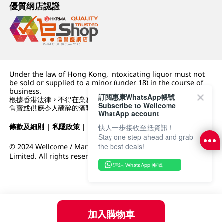
優質纲店認證
Under the law of Hong Kong, intoxicating liquor must not
be sold or supplied to a minor (under 18) in the course of
business.
訂閱惠康WhatsApp帳號
根據香港法律，不得在業務過程中，向未成年人 (18 歲以下人士)
Subscribe to Wellcome
售賣或供應令人醺醉的酒類。
WhatApp account
條款及細則
|
私隱政策
|
DFI零售集團
快人一步接收至抵資訊！
Stay one step ahead and grab
the best deals!
© 2024 Wellcome / Market Place. The Dairy Farm Company
Limited. All rights reserved.
連結 WhatsApp 帳號
加入購物車