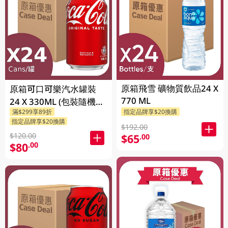
原箱飛雪 礦物質飲品24 X
原箱可口可樂汽水罐裝
770 ML
24 X 330ML (包裝隨機發
滿$299享89折
指定品牌享$20換購
送)
指定品牌享$20換購
$192.00
$120.00
$65
.00
$80
.00