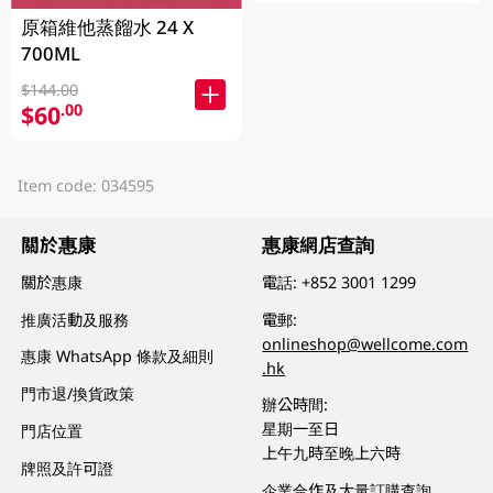
原箱維他蒸餾水 24 X
700ML
$144.00
$60
.00
Item code: 034595
關於惠康
惠康網店查詢
關於惠康
電話:
+852 3001 1299
推廣活動及服務
電郵:
onlineshop@wellcome.com
惠康 WhatsApp 條款及細則
.hk
門市退/換貨政策
辦公時間:
星期一至日
門店位置
上午九時至晚上六時
牌照及許可證
企業合作及大量訂購查詢