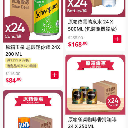
原箱依雲礦泉水 24 X
500ML (包裝隨機發放)
$288.00
$168
.00
原箱玉泉 忌廉迷你罐 24X
200 ML
滿$299享89折
指定品牌享$20換購
$116.00
$84
.00
原箱雀巢咖啡香滑咖啡
24 X 250ML