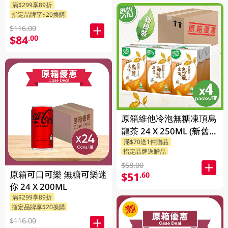
滿$299享89折
指定品牌享$20換購
$116.00
$84
.00
原箱維他冷泡無糖凍頂烏
龍茶 24 X 250ML (新舊包
滿$70送1件贈品
裝隨機發貨)
指定品牌送贈品
$58.00
原箱可口可樂 無糖可樂迷
$51
.60
你 24 X 200ML
滿$299享89折
指定品牌享$20換購
$116.00