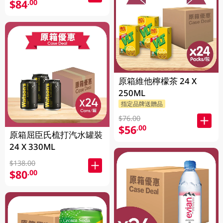
$84
.00
原箱維他檸檬茶 24 X
250ML
指定品牌送贈品
$76.00
$56
.00
原箱屈臣氏梳打汽水罐裝
24 X 330ML
$138.00
$80
.00