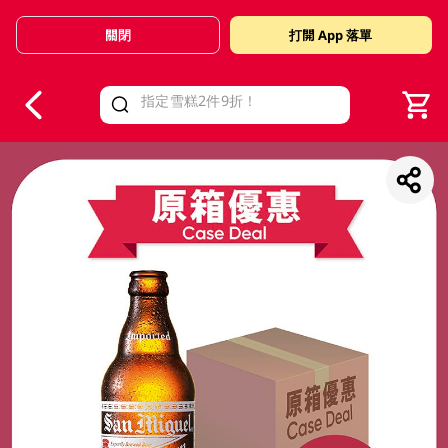
關閉
打開 App 落單
V
alid Until 30 June 2026