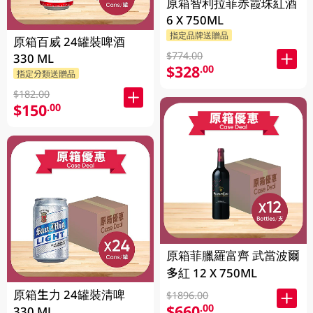
原箱智利拉菲赤霞珠紅酒
6 X 750ML
指定品牌送贈品
原箱百威 24罐裝啤酒
$774.00
330 ML
$328
.00
指定分類送贈品
$182.00
$150
.00
原箱菲臘羅富齊 武當波爾
多紅 12 X 750ML
原箱生力 24罐裝清啤
$1896.00
$660
.00
330 ML