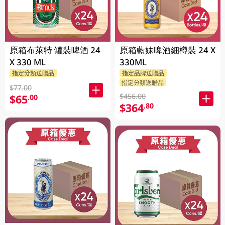
原箱布萊特 罐裝啤酒 24
原箱藍妹啤酒細樽裝 24 X
X 330 ML
330ML
指定分類送贈品
指定品牌送贈品
指定分類送贈品
$77.00
$456.00
$65
.00
$364
.80