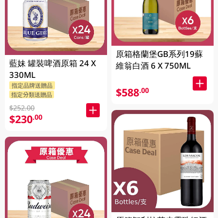
原箱格蘭堡GB系列19蘇
藍妹 罐裝啤酒原箱 24 X
維翁白酒 6 X 750ML
330ML
指定品牌送贈品
$588
.00
指定分類送贈品
$252.00
$230
.00