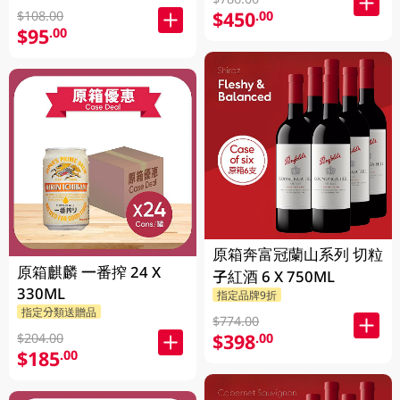
$450
.00
$108.00
$95
.00
原箱奔富冠蘭山系列 切粒
原箱麒麟 一番搾 24 X
子紅酒 6 X 750ML
330ML
指定品牌9折
指定分類送贈品
$774.00
$398
.00
$204.00
$185
.00