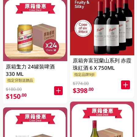
原箱奔富冠蘭山系列 赤霞
原箱生力 24罐裝啤酒
珠紅酒 6 X 750ML
330 ML
指定品牌9折
指定分類送贈品
$774.00
$398
.00
$180.00
$150
.00