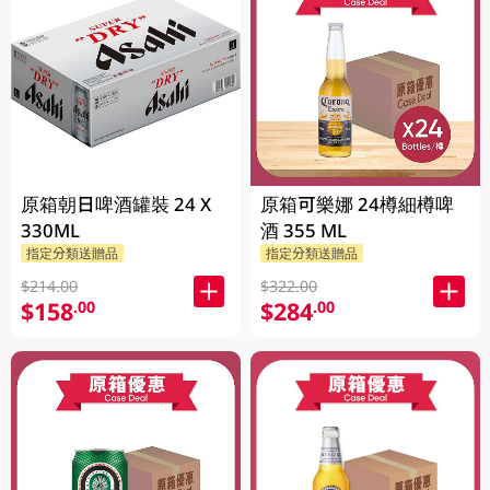
原箱朝日啤酒罐裝 24 X
原箱可樂娜 24樽細樽啤
330ML
酒 355 ML
指定分類送贈品
指定分類送贈品
$214.00
$322.00
$158
$284
.00
.00