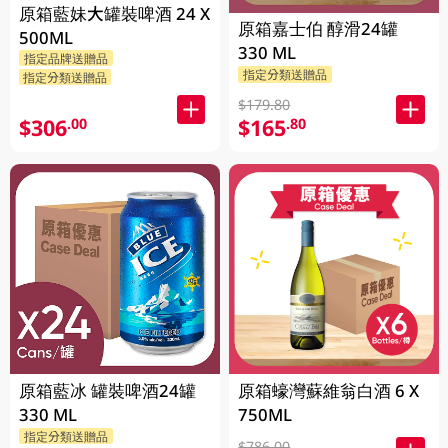
原箱藍妹大罐裝啤酒 24 X
原箱嘉士伯 醇滑24罐
500ML
330 ML
指定品牌送贈品
指定分類送贈品
指定分類送贈品
$179.80
$306
$165
.00
.80
原箱藍冰 罐裝啤酒24罐
原箱蠔灣蘇維翁白酒 6 X
330 ML
750ML
指定分類送贈品
$786.00