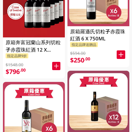
原箱羅遜氏切粒子赤霞珠
紅酒 6 X 750ML
原箱奔富冠蘭山系列切粒
指定品牌送贈品
子赤霞珠紅酒 12 X
$594.00
指定品牌9折
750ML
$250
.00
$1548.00
$796
.00