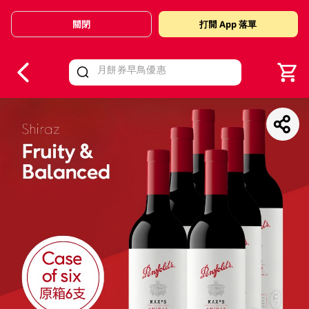
關閉
打開 App 落單
V
alid Until 30 June 2026