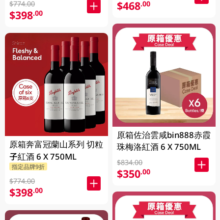
$468
.00
$774.00
$398
.00
原箱佐治雲咸bin888赤霞
原箱奔富冠蘭山系列 切粒
珠梅洛紅酒 6 X 750ML
子紅酒 6 X 750ML
$834.00
指定品牌9折
$350
.00
$774.00
$398
.00