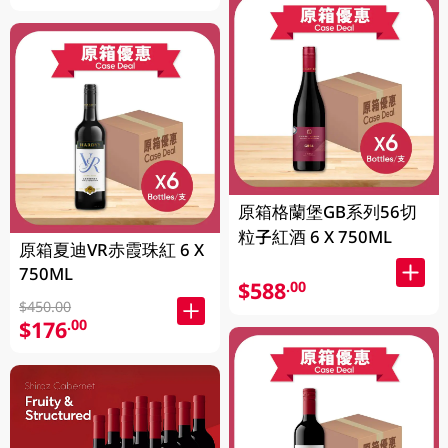
原箱格蘭堡GB系列56切
粒子紅酒 6 X 750ML
原箱夏迪VR赤霞珠紅 6 X
750ML
$588
.00
$450.00
$176
.00