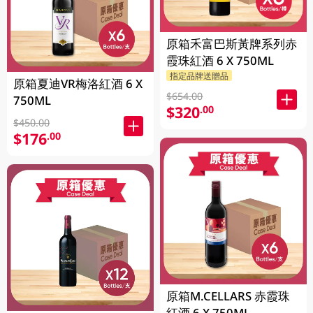
原箱禾富巴斯黃牌系列赤
霞珠紅酒 6 X 750ML
指定品牌送贈品
原箱夏迪VR梅洛紅酒 6 X
$654.00
750ML
$320
.00
$450.00
$176
.00
原箱M.CELLARS 赤霞珠
紅酒 6 X 750ML