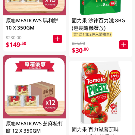
原箱MEADOWS 瑪利餅
固力果 沙律百力滋 8BG
10 X 350GM
(包裝隨機發放)
買1送1(加2件入購物車)
$230.00
$149
.50
$35.00
$30
.00
原箱MEADOWS 芝麻梳打
固力果 百力滋蕃茄味
餅 12 X 350GM