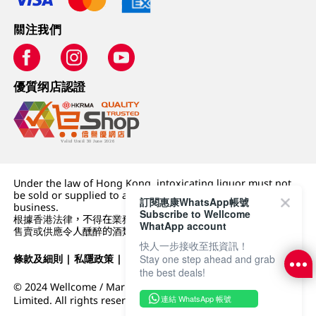
關注我們
優質纲店認證
Under the law of Hong Kong, intoxicating liquor must not
be sold or supplied to a minor (under 18) in the course of
訂閱惠康WhatsApp帳號
business.
Subscribe to Wellcome
根據香港法律，不得在業務過程中，向未成年人 (18 歲以下人士)
WhatApp account
售賣或供應令人醺醉的酒類。
快人一步接收至抵資訊！
條款及細則
|
私隱政策
|
DFI零售集團
Stay one step ahead and grab
the best deals!
© 2024 Wellcome / Market Place. The Dairy Farm Company
連結 WhatsApp 帳號
Limited. All rights reserved.