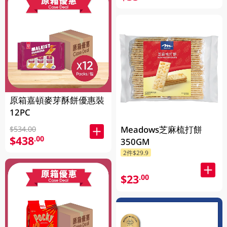
原箱嘉頓麥芽酥餅優惠裝
12PC
Meadows芝麻梳打餅
$534.00
$438
.00
350GM
2件$29.9
$23
.00