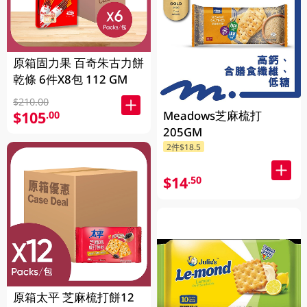
原箱固力果 百奇朱古力餅
乾條 6件X8包 112 GM
$210.00
Meadows芝麻梳打
$105
.00
205GM
2件$18.5
$14
.50
原箱太平 芝麻梳打餅12