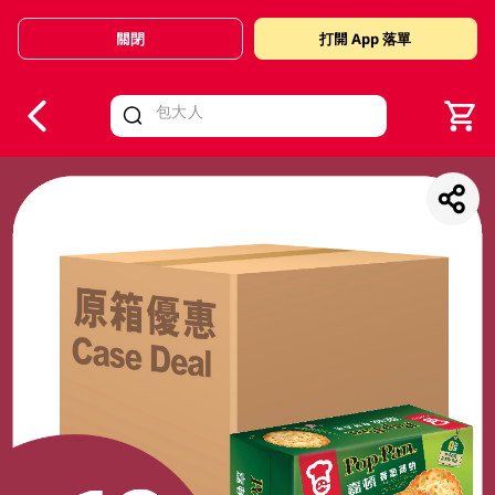
關閉
打開 App 落單
V
alid Until 30 June 2026