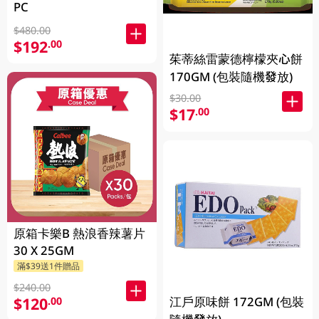
PC
$480.00
$192
.00
茱蒂絲雷蒙德檸檬夾心餅
170GM (包裝隨機發放)
$30.00
$17
.00
原箱卡樂B 熱浪香辣薯片
30 X 25GM
滿$39送1件贈品
$240.00
江戶原味餅 172GM (包裝
$120
.00