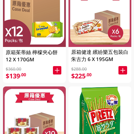
原箱健達 繽紛樂五包裝白
原箱茱蒂絲 檸檬夾心餅
朱古力 6 X 195GM
12 X 170GM
$360.00
$288.00
$139
$225
.00
.00