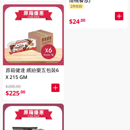
隨機發放)
2件$30
$24
.00
原箱健達 繽紛樂五包裝6
X 215 GM
$288.00
$225
.00