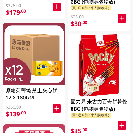
8BG (包裝隨機發放)
$276.00
買1送1(加2件入購物車)
$179
.00
$35.00
$30
.00
原箱茱蒂絲 芝士夾心餅
12 X 180GM
固力果 朱古力百奇餅乾條
$360.00
8BG (包裝隨機發放)
$139
.00
買1送1(加2件入購物車)
$35
.00