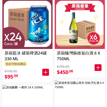
原箱藍冰 罐裝啤酒24罐
原箱蠔灣蘇維翁白酒 6 X
330 ML
750ML
指定分類送贈品
$786.00
$450
.00
$108.00
$95
.00