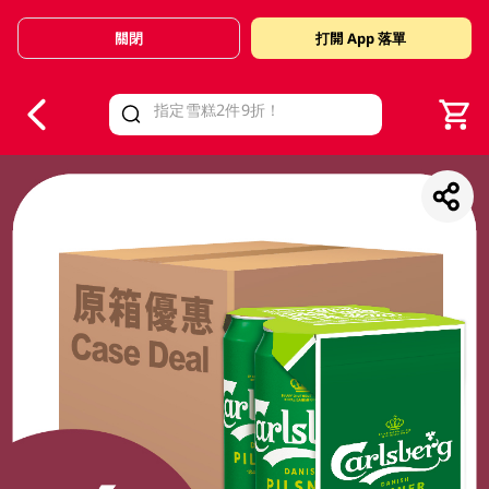
關閉
打開 App 落單
V
alid Until 30 June 2026