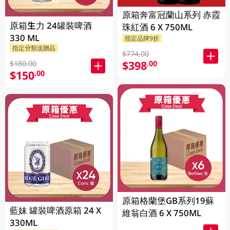
原箱奔富冠蘭山系列 赤霞
原箱生力 24罐裝啤酒
珠紅酒 6 X 750ML
330 ML
指定品牌9折
指定分類送贈品
$774.00
$398
.00
$180.00
$150
.00
原箱格蘭堡GB系列19蘇
藍妹 罐裝啤酒原箱 24 X
維翁白酒 6 X 750ML
330ML