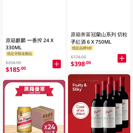
原箱奔富冠蘭山系列 切粒
原箱麒麟 一番搾 24 X
子紅酒 6 X 750ML
330ML
指定品牌9折
指定分類送贈品
$774.00
$398
.00
$204.00
$185
.00