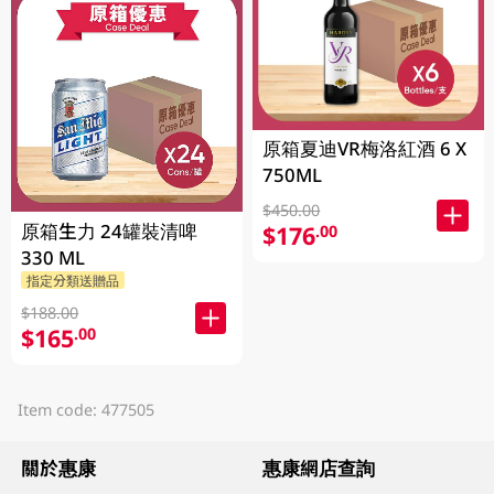
原箱夏迪VR梅洛紅酒 6 X
750ML
$450.00
原箱生力 24罐裝清啤
$176
.00
330 ML
指定分類送贈品
$188.00
$165
.00
Item code: 477505
關於惠康
惠康網店查詢