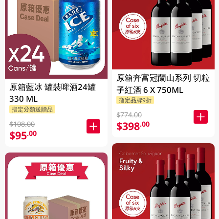
原箱奔富冠蘭山系列 切粒
原箱藍冰 罐裝啤酒24罐
子紅酒 6 X 750ML
330 ML
指定品牌9折
指定分類送贈品
$774.00
$398
.00
$108.00
$95
.00