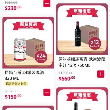
$252.00
$230
.00
原箱菲臘羅富齊 武當波爾
多紅 12 X 750ML
原箱百威 24罐裝啤酒
$1896.00
$660
.00
330 ML
指定分類送贈品
$182.00
$150
.00