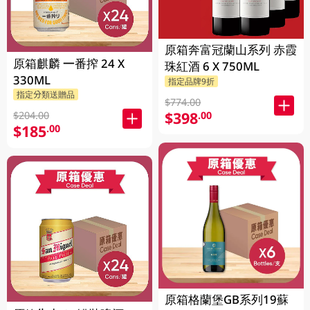
原箱奔富冠蘭山系列 赤霞
原箱麒麟 一番搾 24 X
珠紅酒 6 X 750ML
330ML
指定品牌9折
指定分類送贈品
$774.00
$398
.00
$204.00
$185
.00
原箱格蘭堡GB系列19蘇