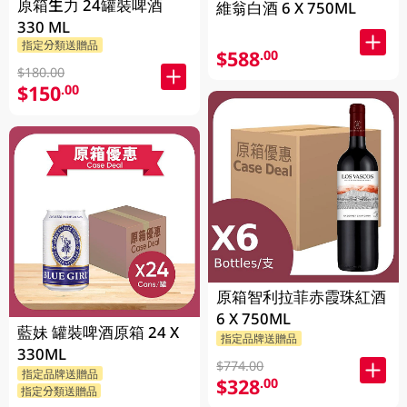
原箱生力 24罐裝啤酒
維翁白酒 6 X 750ML
330 ML
指定分類送贈品
$588
.00
$180.00
$150
.00
原箱智利拉菲赤霞珠紅酒
6 X 750ML
藍妹 罐裝啤酒原箱 24 X
指定品牌送贈品
330ML
$774.00
指定品牌送贈品
$328
.00
指定分類送贈品