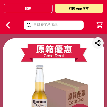
關閉
打開 App 落單
V
alid Until 30 June 2026