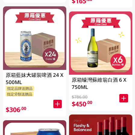
$165
原箱藍妹大罐裝啤酒 24 X
原箱蠔灣蘇維翁白酒 6 X
500ML
750ML
指定品牌送贈品
指定分類送贈品
$786.00
$450
.00
$306
.00