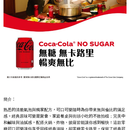
簡介：
熟悉的清脆氣泡與獨家配方，可口可樂隨時為你帶來無與倫比的滿足
感。經典原味可樂是聚會、家庭餐桌與街頭小吃的不敗拍檔；完美中
和鹹味與油膩感，配搭火鍋、炸物、披薩皆能讓你感到暢快！這款零
糖可口可樂讓你享受同樣經典滋味，卻零糖零卡路里，保留了經典可