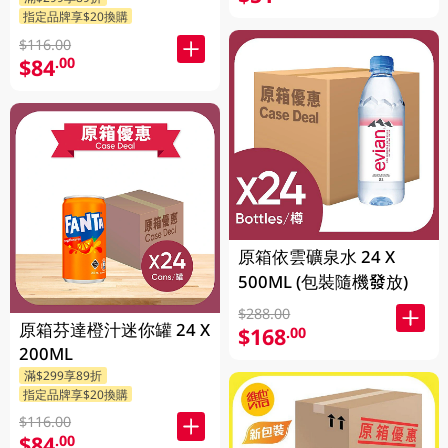
指定品牌享$20換購
$116.00
$84
.00
原箱依雲礦泉水 24 X
500ML (包裝隨機發放)
$288.00
原箱芬達橙汁迷你罐 24 X
$168
.00
200ML
滿$299享89折
指定品牌享$20換購
$116.00
$84
.00