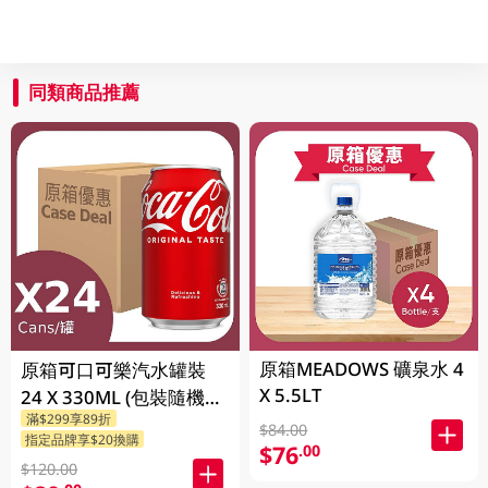
同類商品推薦
原箱MEADOWS 礦泉水 4
原箱可口可樂汽水罐裝
X 5.5LT
24 X 330ML (包裝隨機發
滿$299享89折
送)
$84.00
指定品牌享$20換購
$76
.00
$120.00