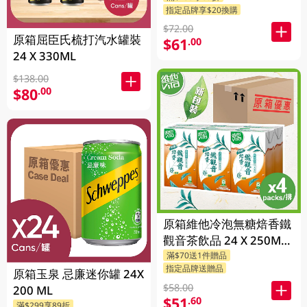
指定品牌享$20換購
$72.00
原箱屈臣氏梳打汽水罐裝
$61
.00
24 X 330ML
$138.00
$80
.00
原箱維他冷泡無糖焙香鐵
觀音茶飲品 24 X 250ML
滿$70送1件贈品
(新舊包裝隨機發貨)
指定品牌送贈品
原箱玉泉 忌廉迷你罐 24X
$58.00
200 ML
$51
.60
滿$299享89折