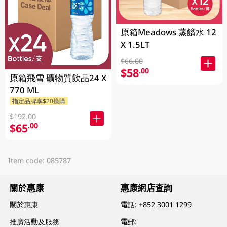
原箱Meadows 蒸餾水 12
X 1.5LT
$66.00
$58
.00
原箱飛雪 礦物質飲品24 X
770 ML
指定品牌享$20換購
$192.00
$65
.00
Item code: 085787
關於惠康
惠康網店查詢
關於惠康
電話:
+852 3001 1299
推廣活動及服務
電郵: