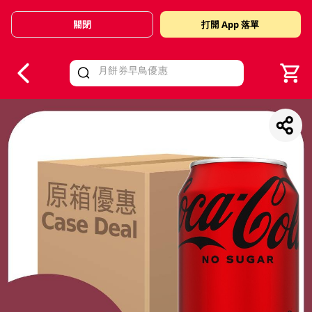
關閉
打開 App 落單
V
alid Until 30 June 2026