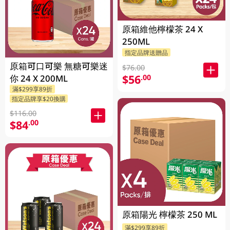
原箱維他檸檬茶 24 X
250ML
指定品牌送贈品
原箱可口可樂 無糖可樂迷
$76.00
$56
.00
你 24 X 200ML
滿$299享89折
指定品牌享$20換購
$116.00
$84
.00
原箱陽光 檸檬茶 250 ML
滿$299享89折