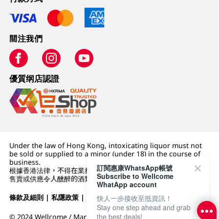
關注我們
優質纲店認證
Under the law of Hong Kong, intoxicating liquor must not
be sold or supplied to a minor (under 18) in the course of
business.
訂閱惠康WhatsApp帳號
根據香港法律，不得在業務過程中，向未成年人 (18 歲以下人士)
Subscribe to Wellcome
售賣或供應令人醺醉的酒類。
WhatApp account
條款及細則
|
私隱政策
|
DFI零售集團
快人一步接收至抵資訊！
Stay one step ahead and grab
the best deals!
© 2024 Wellcome / Market Place. The Dairy Farm Company