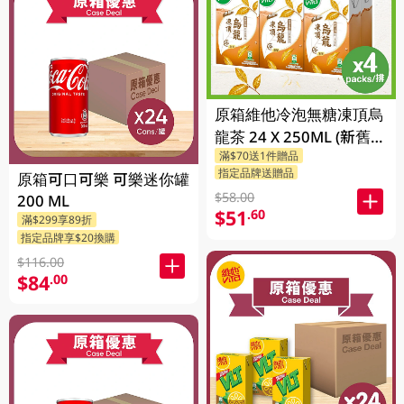
原箱維他冷泡無糖凍頂烏
龍茶 24 X 250ML (新舊包
滿$70送1件贈品
裝隨機發貨)
指定品牌送贈品
原箱可口可樂 可樂迷你罐
$58.00
200 ML
$51
.60
滿$299享89折
指定品牌享$20換購
$116.00
$84
.00