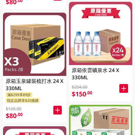
$80
.00
原箱依雲礦泉水 24 X
330ML
原箱玉泉罐裝梳打水 24 X
$204.00
330ML
$150
.00
滿$299享89折
指定品牌享$20換購
$120.00
$80
.00