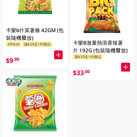
卡樂b什菜薯條 42GM (包
裝隨機發放)
卡樂B激量熱浪香辣薯
3件$24
滿$39送1件贈品
片 192G (包裝隨機發放)
滿$39送1件贈品
$9
.90
$33
.00