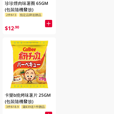
珍珍煙肉味薯圈 65GM
(包裝隨機發放)
2件$13
指定品牌送贈品
$12
.90
卡樂b燒烤味薯片 25GM
(包裝隨機發放)
3件$18.9
滿$39送1件贈品