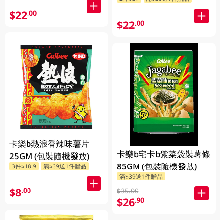
$22
.00
$22
.00
卡樂b熱浪香辣味薯片
卡樂b宅卡b紫菜袋裝薯條
25GM (包裝隨機發放)
85GM (包裝隨機發放)
3件$18.9
滿$39送1件贈品
滿$39送1件贈品
$8
.00
$35.00
$26
.90