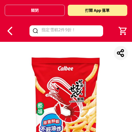
關閉
打開 App 落單
V
alid Until 30 June 2026