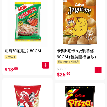
明輝印尼蝦片 80GM
卡樂b宅卡b袋裝薯條
90GM (包裝隨機發放)
2件$24
滿$39送1件贈品
$18
.00
$35.00
$26
.90