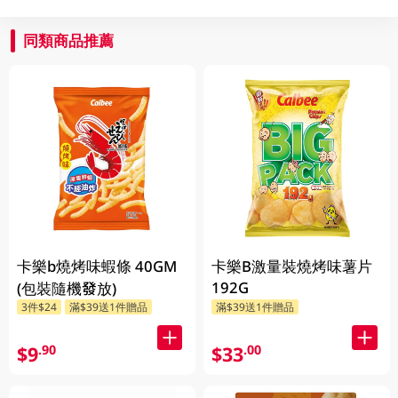
同類商品推薦
卡樂b燒烤味蝦條 40GM
卡樂B激量裝燒烤味薯片
192G
(包裝隨機發放)
3件$24
滿$39送1件贈品
滿$39送1件贈品
$9
$33
.90
.00