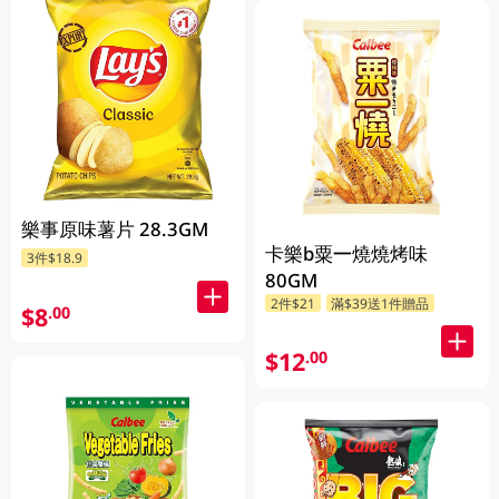
樂事原味薯片 28.3GM
卡樂b粟一燒燒烤味
3件$18.9
80GM
2件$21
滿$39送1件贈品
$8
.00
$12
.00