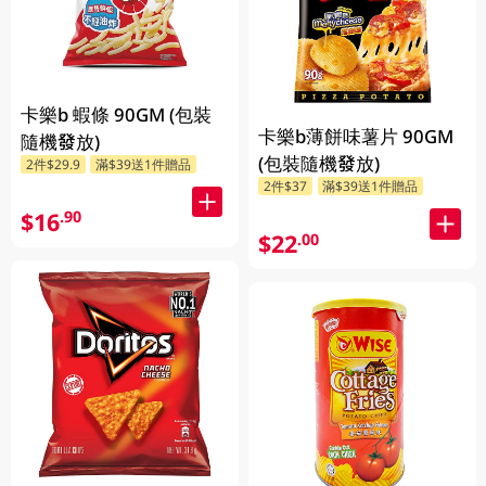
卡樂b 蝦條 90GM (包裝
卡樂b薄餅味薯片 90GM
隨機發放)
(包裝隨機發放)
2件$29.9
滿$39送1件贈品
2件$37
滿$39送1件贈品
$16
.90
$22
.00