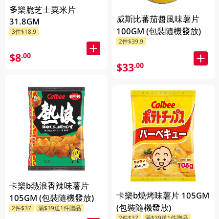
多樂脆芝士粟米片
威斯比蕃茄醬風味薯片
31.8GM
100GM (包裝隨機發放)
3件$18.9
2件$39.9
$8
.00
$33
.00
卡樂b熱浪香辣味薯片
卡樂b燒烤味薯片 105GM
105GM (包裝隨機發放)
(包裝隨機發放)
2件$37
滿$39送1件贈品
2件$37
滿$39送1件贈品