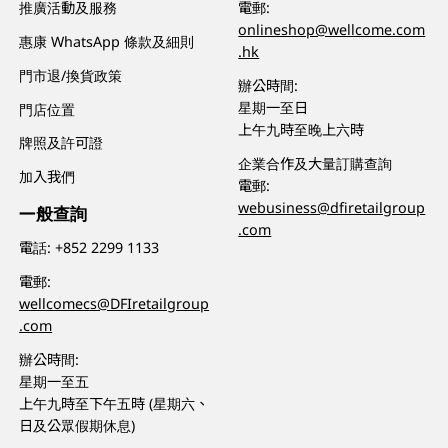
推廣活動及服務
電郵:
onlineshop@wellcome.com
惠康 WhatsApp 條款及細則
.hk
門市退/換貨政策
辦公時間:
星期一至日
門店位置
上午九時至晚上六時
牌照及許可證
企業合作及大量訂購查詢
加入我們
電郵:
webusiness@dfiretailgroup
一般查詢
.com
電話:
+852 2299 1133
電郵:
wellcomecs@DFIretailgroup
.com
辦公時間:
星期一至五
上午九時至下午五時 (星期六、
日及公眾假期休息)