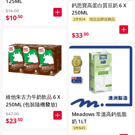
125ML
鈣思寶高蛋白質豆奶 6 X
$16.00
250ML
$10
.50
2件$54
指定品牌送贈品
$33
.00
維他朱古力牛奶飲品 6 X
250ML (包裝隨機發放)
Meadows 常溫高鈣低脂
$47.00
$23
.50
奶 1LT
3件$45