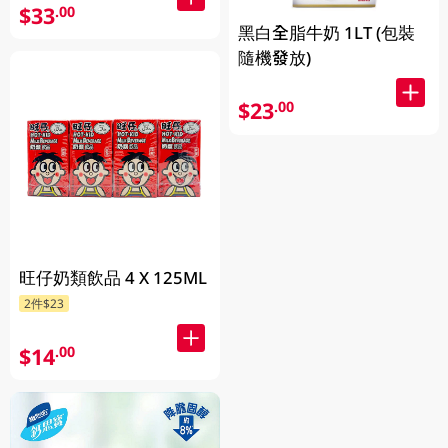
$33
.00
黑白全脂牛奶 1LT (包裝
隨機發放)
$23
.00
旺仔奶類飲品 4 X 125ML
2件$23
$14
.00