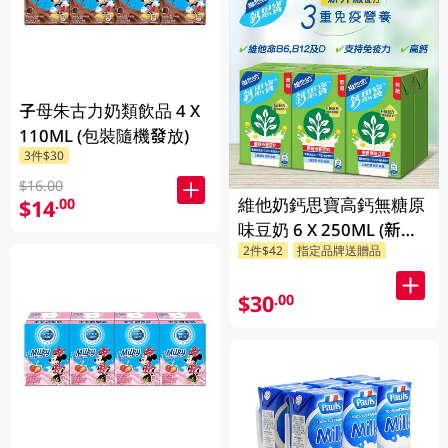
子母朱古力奶類飲品 4 X
110ML (包裝隨機發放)
3件$30
$16.00
維他奶鈣思寶高鈣無糖原
$14
.00
味豆奶 6 X 250ML (新舊
2件$42
指定品牌送贈品
包裝隨機發貨)
$30
.00