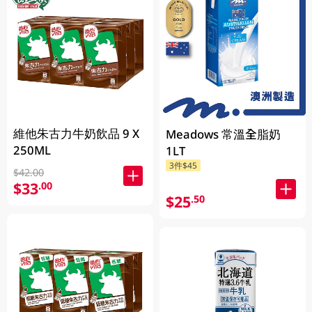
維他朱古力牛奶飲品 9 X
Meadows 常溫全脂奶
250ML
1LT
3件$45
$42.00
$33
.00
$25
.50