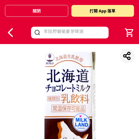
關閉
打開 App 落單
V
alid Until 30 June 2026