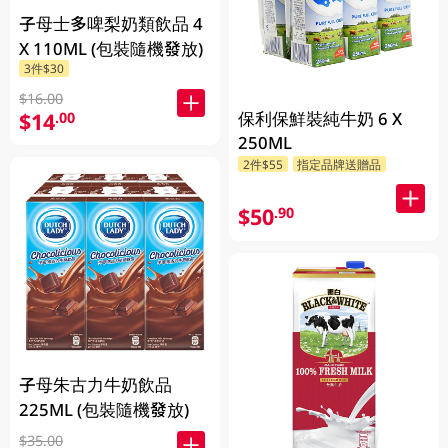
子母士多啤梨奶類飲品 4
X 110ML (包裝隨機發放)
3件$30
$16.00
保利保鮮裝純牛奶 6 X
$14
.00
250ML
2件$55
指定品牌送贈品
$50
.90
子母朱古力牛奶飲品
225ML (包裝隨機發放)
$35.00