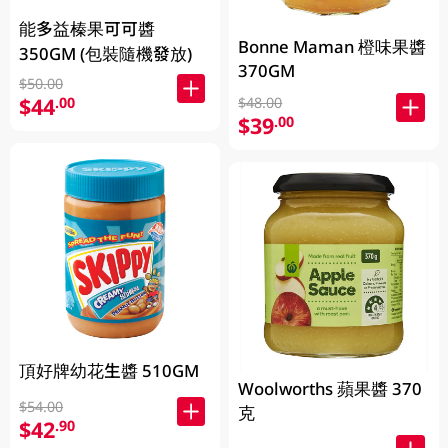
能多益榛果可可醬
Bonne Maman 橙味果醬
350GM (包裝隨機發放)
370GM
$50.00
$44
.00
$48.00
$39
.00
頂好牌幼花生醬 510GM
Woolworths 蘋果醬 370
$54.00
克
$42
.90