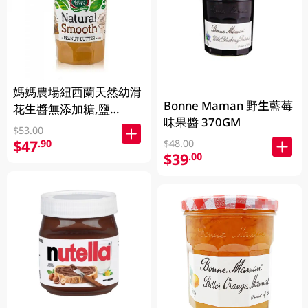
媽媽農場紐西蘭天然幼滑
Bonne Maman 野生藍莓
花生醬無添加糖,鹽
味果醬 370GM
380GM
$53.00
$47
.90
$48.00
$39
.00