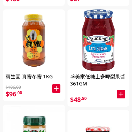
寶生園 真蜜冬蜜 1KG
盛美家低糖士多啤梨果醬
361GM
$106.00
$96
.00
$48
.50