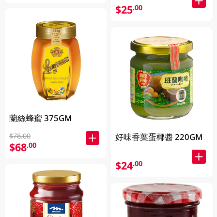
$25
.00
蘭絲蜂蜜 375GM
$78.00
好味香葉蛋椰醬 220GM
$68
.00
$24
.00