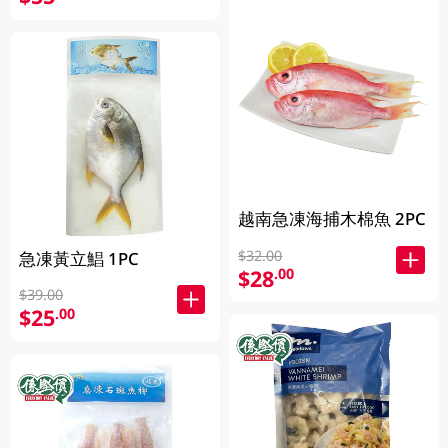
越南急凍海捕木棉魚 2PC
$32.00
急凍黃立鯧 1PC
$28
.00
$39.00
$25
.00