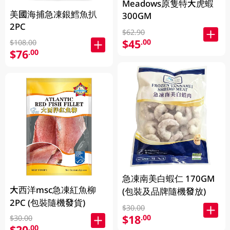
Meadows原隻特大虎蝦
美國海捕急凍銀鱈魚扒
300GM
2PC
$62.90
$45
.00
$108.00
$76
.00
急凍南美白蝦仁 170GM
大西洋msc急凍紅魚柳
(包裝及品牌隨機發放)
2PC (包裝隨機發貨)
$30.00
$18
.00
$30.00
$20
.00