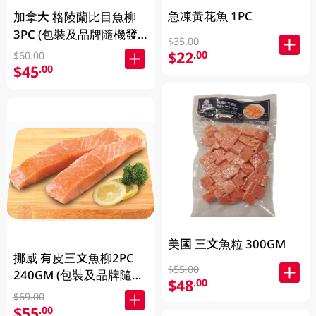
急凍黃花魚 1PC
加拿大 格陵蘭比目魚柳
3PC (包裝及品牌隨機發
$35.00
放)
$22
.00
$60.00
$45
.00
美國 三文魚粒 300GM
挪威 有皮三文魚柳2PC
$55.00
240GM (包裝及品牌隨機
$48
.00
發放)
$69.00
$55
.00