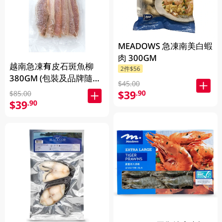
MEADOWS 急凍南美白蝦
肉 300GM
越南急凍有皮石斑魚柳
2件$56
380GM (包裝及品牌隨機
$45.00
發放)
$39
.90
$85.00
$39
.90