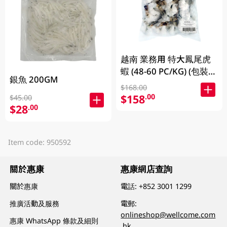
越南 業務用 特大鳳尾虎
蝦 (48-60 PC/KG) (包裝及
銀魚 200GM
品牌隨機發放)
$168.00
$158
.00
$45.00
$28
.00
Item code: 950592
關於惠康
惠康網店查詢
關於惠康
電話:
+852 3001 1299
推廣活動及服務
電郵:
onlineshop@wellcome.com
惠康 WhatsApp 條款及細則
.hk