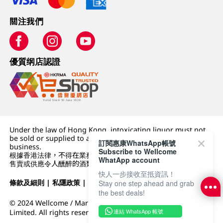
關注我們
優質纲店認證
Under the law of Hong Kong, intoxicating liquor must not
be sold or supplied to a minor (under 18) in the course of
訂閱惠康WhatsApp帳號
business.
Subscribe to Wellcome
根據香港法律，不得在業務過程中，向未成年人 (18 歲以下人士)
WhatApp account
售賣或供應令人醺醉的酒類。
快人一步接收至抵資訊！
條款及細則
|
私隱政策
|
DFI零售集團
Stay one step ahead and grab
the best deals!
© 2024 Wellcome / Market Place. The Dairy Farm Company
連結 WhatsApp 帳號
Limited. All rights reserved.