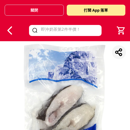
關閉
打開 App 落單
V
alid Until 30 June 2026