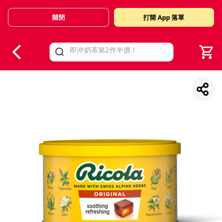
關閉
打開 App 落單
V
alid Until 30 June 2026