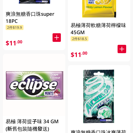
爽浪無糖香口珠super
18PC
易極薄荷軟糖薄荷檸檬味
2件$19.9
45GM
2件$18.5
$11
.00
$11
.00
易極 薄荷提子味 34 GM
(新舊包裝隨機發送)
爽浪無糖香口珠冰爽薄荷