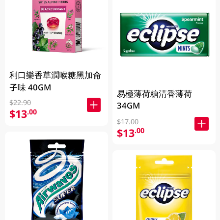
利口樂香草潤喉糖黑加侖
子味 40GM
易極薄荷糖清香薄荷
$22.90
34GM
$13
.00
$17.00
$13
.00