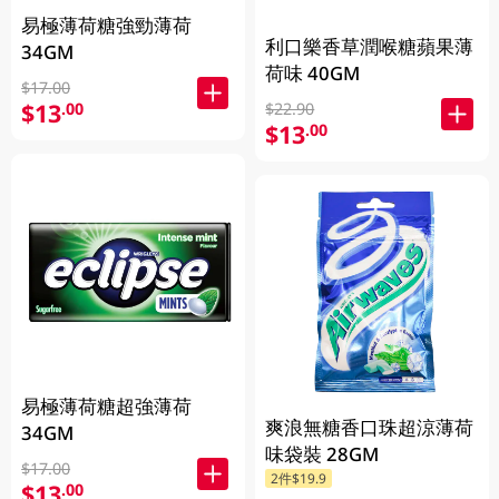
易極薄荷糖強勁薄荷
利口樂香草潤喉糖蘋果薄
34GM
荷味 40GM
$17.00
$13
.00
$22.90
$13
.00
易極薄荷糖超強薄荷
爽浪無糖香口珠超涼薄荷
34GM
味袋裝 28GM
$17.00
2件$19.9
$13
.00