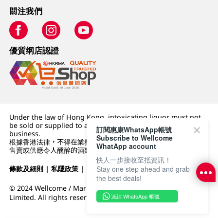
關注我們
優質纲店認證
Under the law of Hong Kong, intoxicating liquor must not
be sold or supplied to a minor (under 18) in the course of
訂閱惠康WhatsApp帳號
business.
Subscribe to Wellcome
根據香港法律，不得在業務過程中，向未成年人 (18 歲以下人士)
WhatApp account
售賣或供應令人醺醉的酒類。
快人一步接收至抵資訊！
Stay one step ahead and grab
條款及細則
|
私隱政策
|
DFI零售集團
the best deals!
© 2024 Wellcome / Market Place. The Dairy Farm Company
連結 WhatsApp 帳號
Limited. All rights reserved.