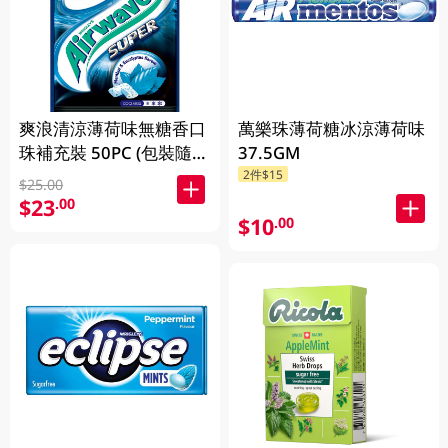
爽浪清涼薄荷味無糖香口
萬樂珠薄荷糖冰涼薄荷味
珠補充裝 50PC (包裝隨機
37.5GM
2件$15
發放)
$25.00
$23
.00
$10
.00