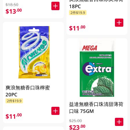
$18.50
18PC
$13
.00
2件$19.9
$11
.00
爽浪無糖香口珠檸蜜
20PC
2件$19.9
益達無糖香口珠清甜薄荷
口味 75GM
$11
.00
$25.00
$23
.00