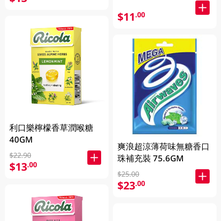
$11
.00
利口樂檸檬香草潤喉糖
40GM
爽浪超涼薄荷味無糖香口
$22.90
珠補充裝 75.6GM
$13
.00
$25.00
$23
.00