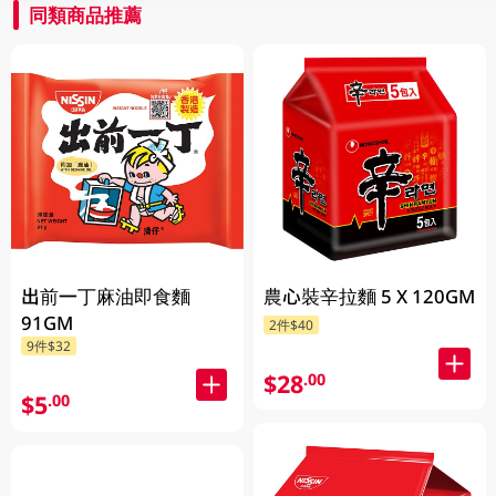
同類商品推薦
出前一丁麻油即食麵
農心裝辛拉麵 5 X 120GM
91GM
2件$40
9件$32
$28
.00
$5
.00