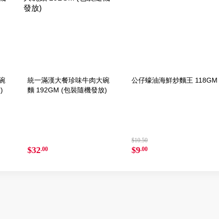
碗
統一滿漢大餐珍味牛肉大碗
公仔蠔油海鮮炒麵王 118GM
)
麵 192GM (包裝隨機發放)
$10.50
$32
$9
.00
.00