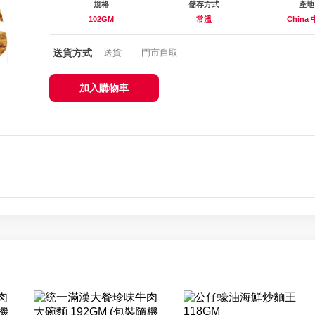
規格
儲存方式
產地
102GM
常溫
China
送貨方式
送貨
門市自取
加入購物車