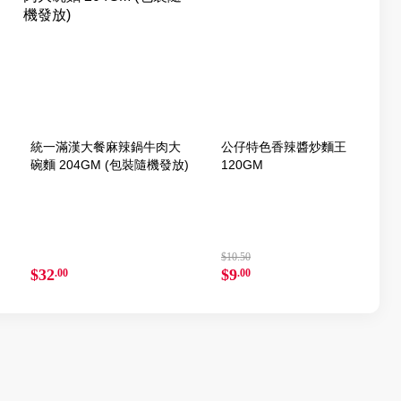
統一滿漢大餐麻辣鍋牛肉大
公仔特色香辣醬炒麵王
碗麵 204GM (包裝隨機發放)
120GM
$10.50
$32
$9
.00
.00