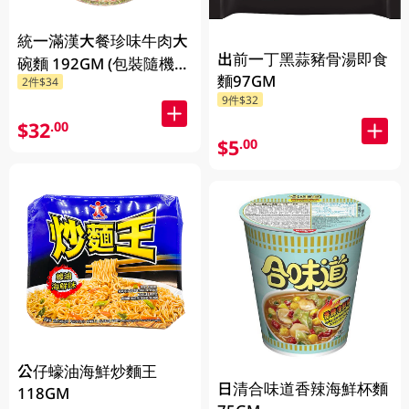
統一滿漢大餐珍味牛肉大
出前一丁黑蒜豬骨湯即食
碗麵 192GM (包裝隨機發
麵97GM
2件$34
放)
9件$32
$32
.00
$5
.00
公仔蠔油海鮮炒麵王
日清合味道香辣海鮮杯麵
118GM