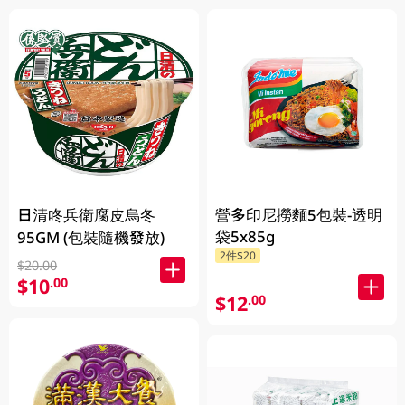
日清咚兵衛腐皮烏冬
營多印尼撈麵5包裝-透明
袋5x85g
95GM (包裝隨機發放)
2件$20
$20.00
$10
.00
$12
.00