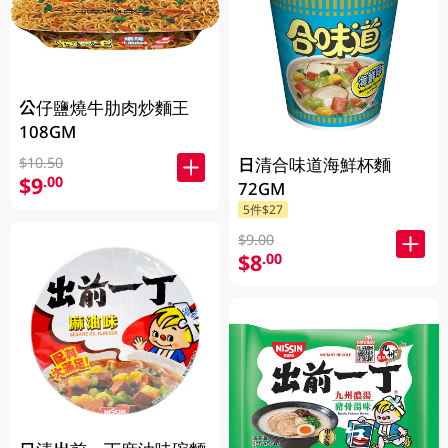
公仔鹽燒牛肋肉炒麵王
108GM
日清合味道海鮮杯麵
$10.50
$9
.00
72GM
5件$27
$9.00
$8
.00