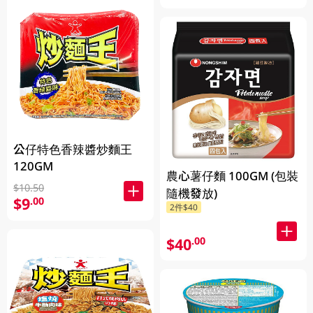
公仔特色香辣醬炒麵王
120GM
農心薯仔麵 100GM (包裝
$10.50
隨機發放)
$9
.00
2件$40
$40
.00