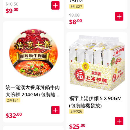
75GM
$10.50
5件$27
$9
.00
$9.00
$8
.00
統一滿漢大餐麻辣鍋牛肉
大碗麵 204GM (包裝隨機
福字上湯伊麵 5 X 90GM
2件$34
發放)
(包裝隨機發放)
2件$26
$32
.00
$25
.00