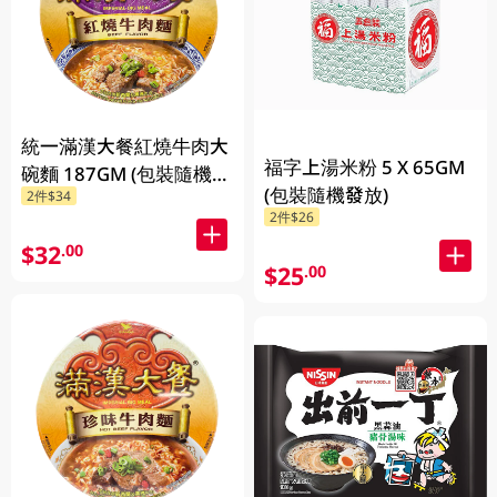
統一滿漢大餐紅燒牛肉大
福字上湯米粉 5 X 65GM
碗麵 187GM (包裝隨機發
(包裝隨機發放)
2件$34
放)
2件$26
$32
.00
$25
.00