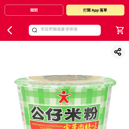
關閉
打開 App 落單
V
alid Until 30 June 2026