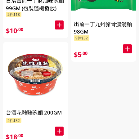
日清出前一丁麻油味碗麵
99GM (包裝隨機發放)
2件$18
出前一丁九州豬骨濃湯麵
$10
.00
98GM
9件$32
$5
.00
台酒花雕雞碗麵 200GM
2件$32
$18
.00