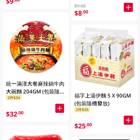
$9
$9.00
$8
.00
統一滿漢大餐麻辣鍋牛肉
大碗麵 204GM (包裝隨機
福字上湯伊麵 5 X 90GM
2件$34
發放)
(包裝隨機發放)
2件$26
$32
.00
$25
.00