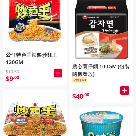
公仔特色香辣醬炒麵王
120GM
農心薯仔麵 100GM (包裝
$10.50
隨機發放)
$9
.00
2件$40
$40
.00