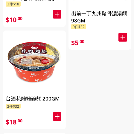
2件$18
出前一丁九州豬骨濃湯麵
$10
.00
98GM
9件$32
$5
.00
台酒花雕雞碗麵 200GM
2件$32
$18
.00