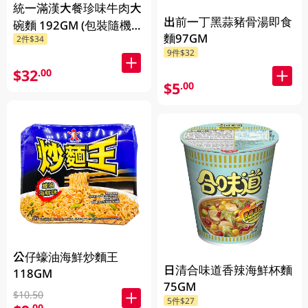
統一滿漢大餐珍味牛肉大
出前一丁黑蒜豬骨湯即食
碗麵 192GM (包裝隨機發
麵97GM
2件$34
放)
9件$32
$32
.00
$5
.00
公仔蠔油海鮮炒麵王
日清合味道香辣海鮮杯麵
118GM
75GM
$10.50
5件$27
.00