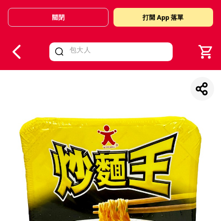
關閉
打開 App 落單
V
alid Until 30 June 2026