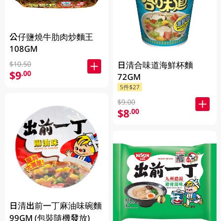
公仔鹽燒牛肋肉炒麵王
108GM
日清合味道海鮮杯麵
$10.50
$9
.00
72GM
5件$27
$9.00
$8
.00
日清出前一丁麻油味碗麵
99GM (包裝隨機發放)