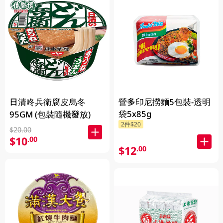
日清咚兵衛腐皮烏冬
營多印尼撈麵5包裝-透明
袋5x85g
95GM (包裝隨機發放)
2件$20
$20.00
$10
.00
$12
.00