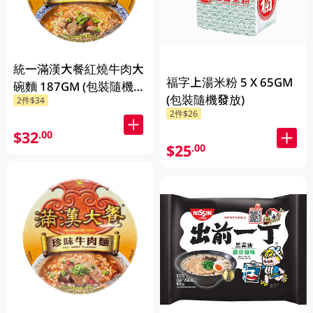
統一滿漢大餐紅燒牛肉大
福字上湯米粉 5 X 65GM
碗麵 187GM (包裝隨機發
(包裝隨機發放)
2件$34
放)
2件$26
$32
.00
$25
.00