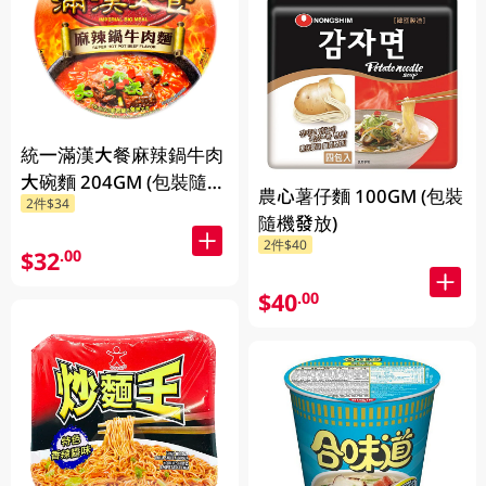
統一滿漢大餐麻辣鍋牛肉
大碗麵 204GM (包裝隨機
農心薯仔麵 100GM (包裝
2件$34
發放)
隨機發放)
2件$40
$32
.00
$40
.00