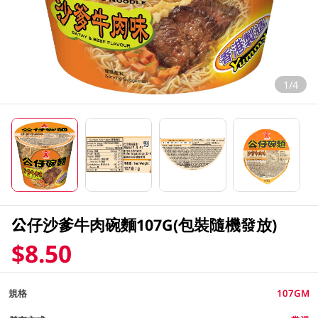
1/4
公仔沙爹牛肉碗麵107G(包裝隨機發放)
$8.50
規格
107GM