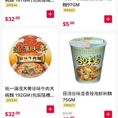
麵97GM
2件$34
放)
9件$32
$32
.00
$5
.00
統一滿漢大餐珍味牛肉大
日清合味道香辣海鮮杯麵
碗麵 192GM (包裝隨機發
75GM
2件$34
放)
5件$27
$32
.00
$9.00
.00