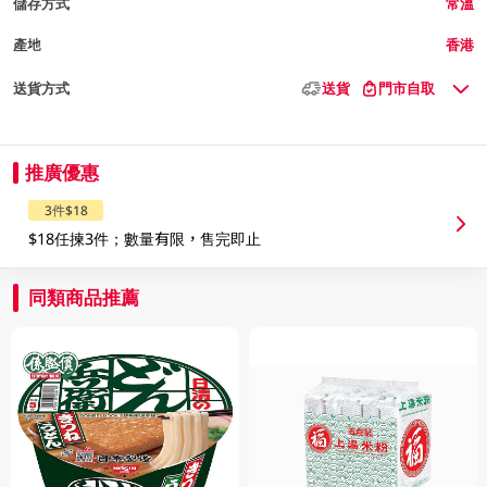
儲存方式
常溫
產地
香港
送貨方式
送貨
門市自取
推廣優惠
3件$18
$18任揀3件；數量有限，售完即止
同類商品推薦