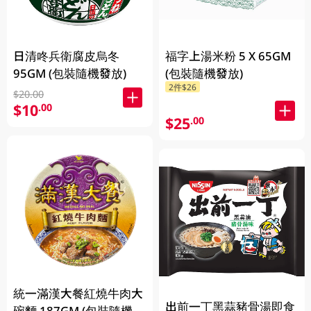
日清咚兵衛腐皮烏冬
福字上湯米粉 5 X 65GM
95GM (包裝隨機發放)
(包裝隨機發放)
2件$26
$20.00
$10
.00
$25
.00
統一滿漢大餐紅燒牛肉大
出前一丁黑蒜豬骨湯即食
碗麵 187GM (包裝隨機發