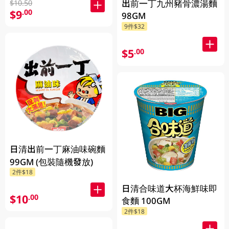
出前一丁九州豬骨濃湯麵
$10.50
$9
.00
98GM
9件$32
$5
.00
日清出前一丁麻油味碗麵
99GM (包裝隨機發放)
2件$18
日清合味道大杯海鮮味即
$10
.00
食麵 100GM
2件$18