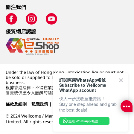
關注我們
優質纲店認證
Under the law of Hong Kong, intoxicating liquor must not
be sold or supplied to a minor (under 18) in the course of
訂閱惠康WhatsApp帳號
business.
Subscribe to Wellcome
根據香港法律，不得在業務過程中，向未成年人 (18 歲以下人士)
WhatApp account
售賣或供應令人醺醉的酒類。
快人一步接收至抵資訊！
Stay one step ahead and grab
條款及細則
|
私隱政策
|
DFI零售集團
the best deals!
© 2024 Wellcome / Market Place. The Dairy Farm Company
連結 WhatsApp 帳號
Limited. All rights reserved.