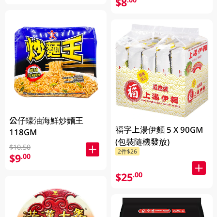
$8
公仔蠔油海鮮炒麵王
福字上湯伊麵 5 X 90GM
118GM
(包裝隨機發放)
$10.50
2件$26
$9
.00
$25
.00