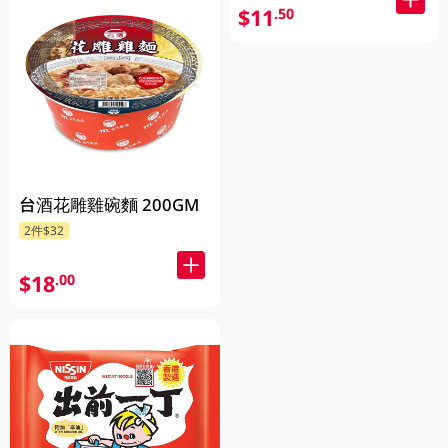
$11
.50
台酒花雕雞碗麵 200GM
2件$32
$18
.00