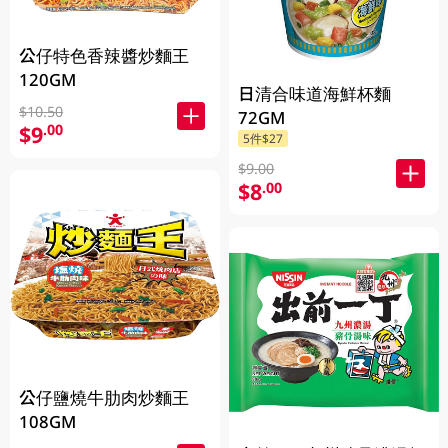
公仔特色香辣醬炒麵王
120GM
日清合味道海鮮杯麵
$10.50
72GM
$9
.00
5件$27
$9.00
$8
.00
公仔鹽燒牛肋肉炒麵王
108GM