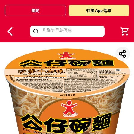
關閉
打開 App 落單
V
alid Until 30 June 2026