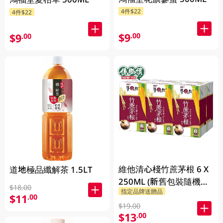
4件$22
4件$22
$9
.00
$9
.00
維他清心棧竹蔗茅根 6 X
道地極品纖解茶 1.5LT
250ML (新舊包裝隨機發
$18.00
指定品牌送贈品
貨)
$11
.00
$19.00
$13
.00