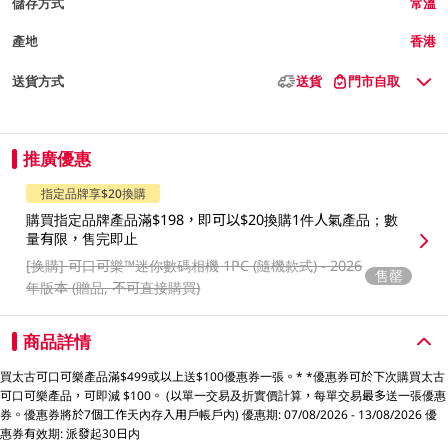
儲存方式
常溫
產地
香港
送貨方式
送貨
門市自取
推廣優惠
指定品牌享$20換購
購買指定品牌產品滿$198，即可以$20換購1件人氣產品；數
量有限，售完即止
[换購]
可口可樂™️迷你數碼相機 1PC (隨機款式) - 2026
售罄
年版本 (贈品, 不可直接購買)
商品詳情
買太古可口可樂產品滿$499或以上送$100優惠券一張。* *優惠券可於下次購買太古
可口可樂產品，可即減 $100。 (以單一交易及折實價計算，每單交易最多送一張優惠
券。優惠券將於7個工作天內存入用戶帳戶內) 優惠期: 07/08/2026 - 13/08/2026 優
惠券有效期: 派發起30日内