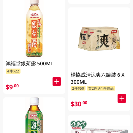
鴻褔堂銀菊露 500ML
4件$22
楊協成清涼爽六罐裝 6 X
300ML
$9
.00
2件$50
買2件送1件贈品
$30
.00