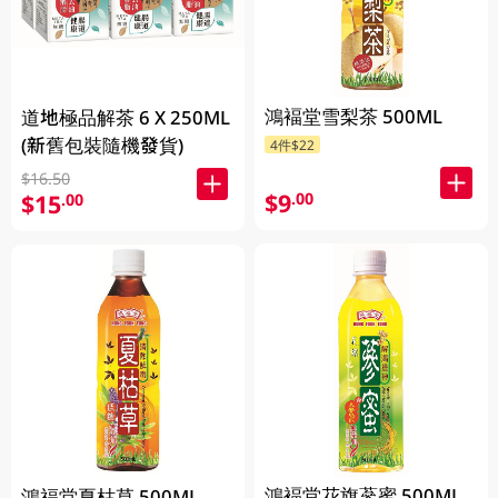
鴻褔堂雪梨茶 500ML
道地極品解茶 6 X 250ML
(新舊包裝隨機發貨)
4件$22
$16.50
$9
.00
$15
.00
鴻褔堂花旗蔘蜜 500ML
鴻福堂夏枯草 500ML