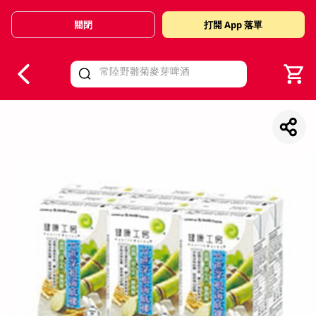
關閉
打開 App 落單
V
alid Until 30 June 2026