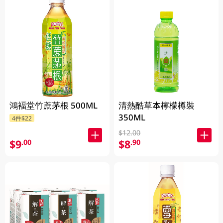
清熱酷草本檸檬樽裝
鴻褔堂竹蔗茅根 500ML
350ML
4件$22
$12.00
$9
$8
.00
.90