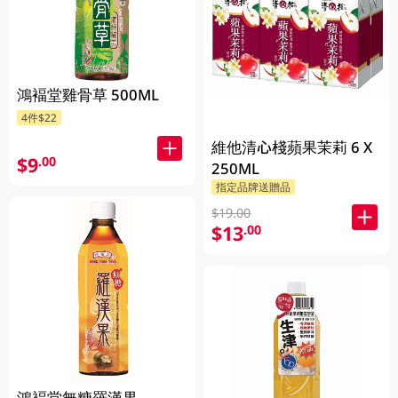
鴻褔堂雞骨草 500ML
4件$22
維他清心棧蘋果茉莉 6 X
$9
.00
250ML
指定品牌送贈品
$19.00
$13
.00
鴻褔堂無糖羅漢果