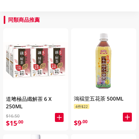
同類商品推薦
鴻褔堂五花茶 500ML
道地極品纖解茶 6 X
250ML
4件$22
$16.50
$9
.00
$15
.00