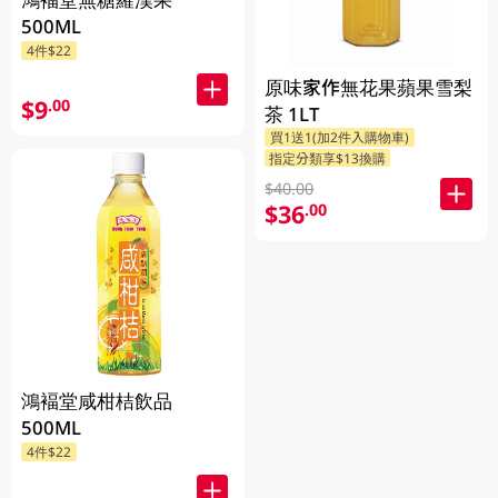
500ML
4件$22
原味家作無花果蘋果雪梨
$9
.00
茶 1LT
買1送1(加2件入購物車)
指定分類享$13換購
$40.00
$36
.00
鴻褔堂咸柑桔飲品
500ML
4件$22