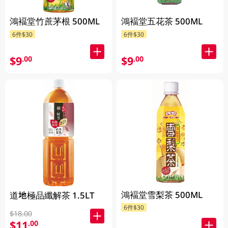
鴻褔堂竹蔗茅根 500ML
鴻褔堂五花茶 500ML
6件$30
6件$30
$9
$9
.00
.00
鴻褔堂雪梨茶 500ML
道地極品纖解茶 1.5LT
6件$30
$18.00
$11
.00