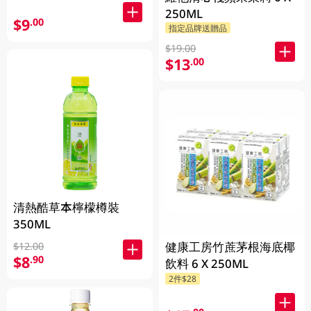
250ML
$9
.00
指定品牌送贈品
$19.00
$13
.00
清熱酷草本檸檬樽裝
350ML
健康工房竹蔗茅根海底椰
$12.00
$8
.90
飲料 6 X 250ML
2件$28