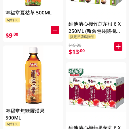
鴻福堂夏枯草 500ML
6件$30
維他清心棧竹蔗茅根 6 X
250ML (新舊包裝隨機發
$9
.00
指定品牌送贈品
貨)
$19.00
$13
.00
鴻褔堂無糖羅漢果
500ML
6件$30
維他清心棧蘋果茉莉 6 X