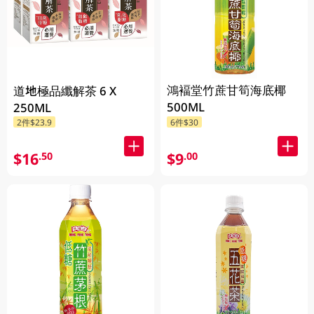
鴻褔堂竹蔗甘筍海底椰
道地極品纖解茶 6 X
500ML
250ML
2件$23.9
6件$30
$16
$9
.50
.00