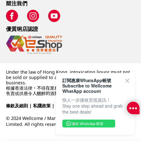
關注我們
優質纲店認證
Under the law of Hong Kong, intoxicating liquor must not
be sold or supplied to a minor (under 18) in the course of
訂閱惠康WhatsApp帳號
business.
Subscribe to Wellcome
根據香港法律，不得在業務過程中，向未成年人 (18 歲以下人士)
WhatApp account
售賣或供應令人醺醉的酒類。
快人一步接收至抵資訊！
條款及細則
|
私隱政策
|
DFI零售集團
Stay one step ahead and grab
the best deals!
© 2024 Wellcome / Market Place. The Dairy Farm Company
連結 WhatsApp 帳號
Limited. All rights reserved.