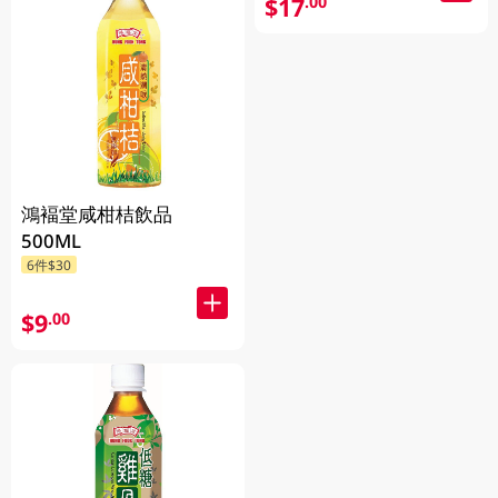
$17
.00
鴻褔堂咸柑桔飲品
500ML
6件$30
$9
.00