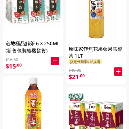
道地極品解茶 6 X 250ML
原味家作無花果蘋果雪梨
(新舊包裝隨機發貨)
茶 1LT
$16.50
指定分類享$16換購
$15
.00
$40.00
$21
.00