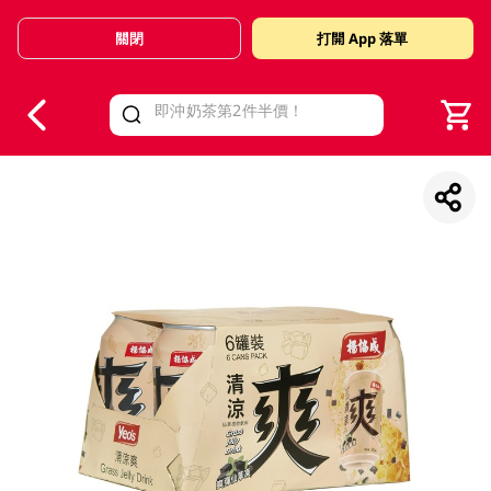
關閉
打開 App 落單
V
alid Until 30 June 2026