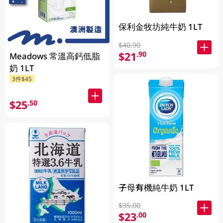
保利金牧坊純牛奶 1LT
$40.90
$21
.90
Meadows 常溫高鈣低脂
奶 1LT
3件$45
$25
.50
子母有機純牛奶 1LT
$35.00
$23
.00