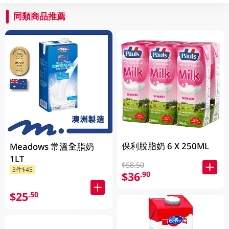
同類商品推薦
保利脫脂奶 6 X 250ML
Meadows 常溫全脂奶
1LT
$58.50
3件$45
$36
.90
$25
.50