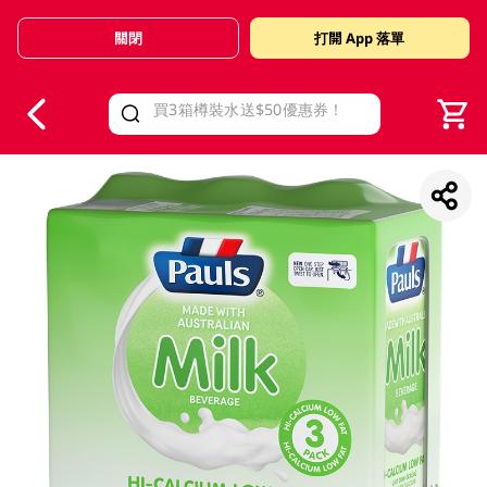
關閉
打開 App 落單
V
alid Until 30 June 2026