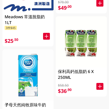
$78.00
$49
.00
Meadows 常溫脫脂奶
1LT
3件$45
$25
.50
保利高鈣低脂奶 6 X
250ML
$58.50
$36
.90
子母天然純牧原味牛奶