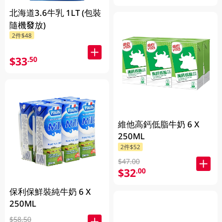
北海道3.6牛乳 1LT (包裝
隨機發放)
2件$48
$33
.50
維他高鈣低脂牛奶 6 X
250ML
2件$52
$47.00
$32
.00
保利保鮮裝純牛奶 6 X
250ML
$58.50