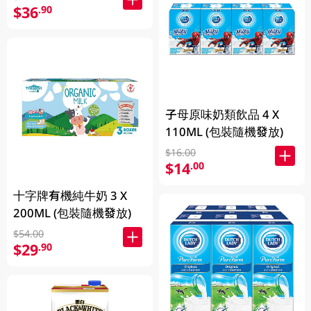
$36
.90
子母原味奶類飲品 4 X
110ML (包裝隨機發放)
$16.00
$14
.00
十字牌有機純牛奶 3 X
200ML (包裝隨機發放)
$54.00
$29
.90