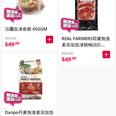
法國急凍春雞 450GM
REAL FARMERS荷蘭無激
$55.00
$49
.00
素添加急凍豬梅頭扒
400GM
$58.00
$49
.00
Danpo丹麥無激素添加急