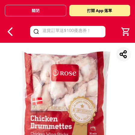
關閉
打開 App 落單
V
alid Until 30 June 2026