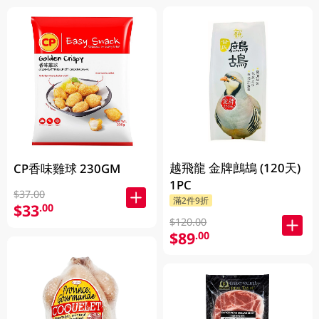
越飛龍 金牌鷓鴣 (120天)
CP香味雞球 230GM
1PC
$37.00
滿2件9折
$33
.00
$120.00
$89
.00