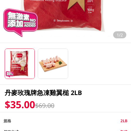
1/2
丹麥玫瑰牌急凍雞翼槌 2LB
$35.00
$69.00
規格
2LB