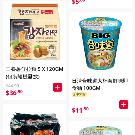
$5
三養薯仔拉麵 5 X 120GM
(包裝隨機發放)
日清合味道大杯海鮮味即
$44.90
食麵 100GM
$36
.90
2件$18
$11
.50