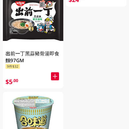
出前一丁黑蒜豬骨湯即食
麵97GM
9件$32
$5
.00