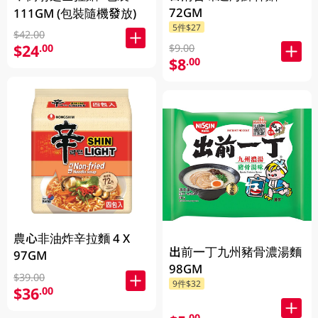
72GM
111GM (包裝隨機發放)
5件$27
$42.00
$24
.00
$9.00
$8
.00
農心非油炸辛拉麵 4 X
出前一丁九州豬骨濃湯麵
97GM
98GM
$39.00
9件$32
$36
.00
.00