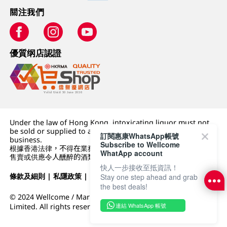
關注我們
優質纲店認證
Under the law of Hong Kong, intoxicating liquor must not
be sold or supplied to a minor (under 18) in the course of
訂閱惠康WhatsApp帳號
business.
Subscribe to Wellcome
根據香港法律，不得在業務過程中，向未成年人 (18 歲以下人士)
WhatApp account
售賣或供應令人醺醉的酒類。
快人一步接收至抵資訊！
條款及細則
|
私隱政策
|
DFI零售集團
Stay one step ahead and grab
the best deals!
© 2024 Wellcome / Market Place. The Dairy Farm Company
連結 WhatsApp 帳號
Limited. All rights reserved.