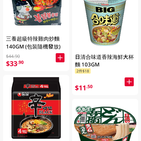
三養超級特辣雞肉炒麵
140GM (包裝隨機發放)
日清合味道香辣海鮮大杯
$44.90
$33
.90
麵 103GM
2件$18
$11
.50