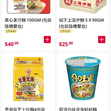
農心薯仔麵 100GM (包裝
福字上湯伊麵 5 X 90GM
隨機發放)
(包裝隨機發放)
2件$40
2件$26
$40
$25
.00
.00
不倒翁芝士拉麵4包裝
日清合味道海鮮杯麵