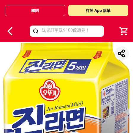
關閉
打開 App 落單
V
alid Until 30 June 2026