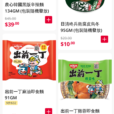
農心韓國黑版辛辣麵
134GM (包裝隨機發放)
$45.00
$39
.00
日清咚兵衛腐皮烏冬
95GM (包裝隨機發放)
$20.00
$10
.00
出前一丁麻油即食麵
91GM
9件$32
出前一丁雞蓉即食麵