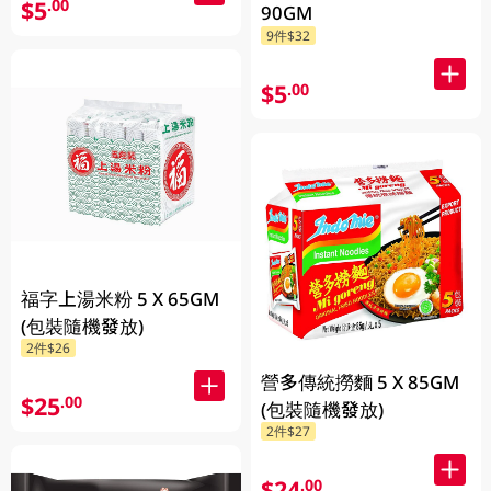
$5
.00
90GM
9件$32
$5
.00
福字上湯米粉 5 X 65GM
(包裝隨機發放)
2件$26
營多傳統撈麵 5 X 85GM
$25
.00
(包裝隨機發放)
2件$27
$24
.00