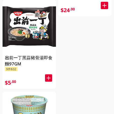
$24
.00
出前一丁黑蒜豬骨湯即食
麵97GM
9件$32
$5
.00