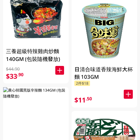
三養超級特辣雞肉炒麵
140GM (包裝隨機發放)
日清合味道香辣海鮮大杯
$44.90
$33
.90
麵 103GM
2件$18
$11
.50