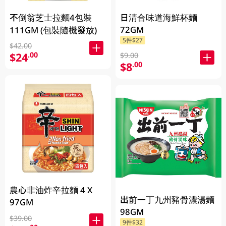
不倒翁芝士拉麵4包裝
日清合味道海鮮杯麵
72GM
111GM (包裝隨機發放)
5件$27
$42.00
$24
.00
$9.00
$8
.00
農心非油炸辛拉麵 4 X
出前一丁九州豬骨濃湯麵
97GM
98GM
$39.00
9件$32