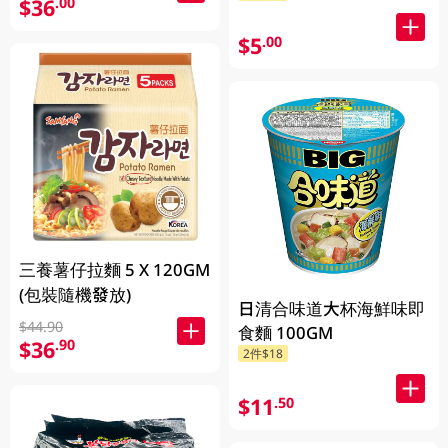
$36
.00
$5
.00
三養薯仔拉麵 5 X 120GM
(包裝隨機發放)
日清合味道大杯海鮮味即
$44.90
食麵 100GM
$36
.90
2件$18
$11
.50