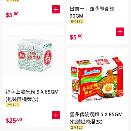
出前一丁雞蓉即食麵
$5
.00
90GM
9件$32
$5
.00
福字上湯米粉 5 X 65GM
(包裝隨機發放)
2件$26
營多傳統撈麵 5 X 85GM
$25
.00
(包裝隨機發放)
2件$27