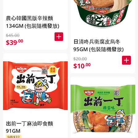
農心韓國黑版辛辣麵
134GM (包裝隨機發放)
$45.00
$39
.00
日清咚兵衛腐皮烏冬
95GM (包裝隨機發放)
$20.00
$10
.00
出前一丁麻油即食麵
91GM
9件$32