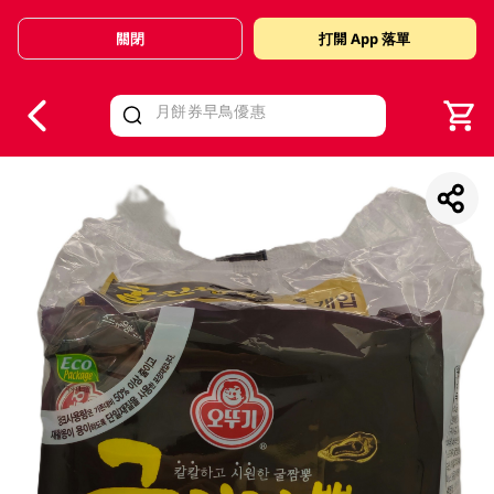
關閉
打開 App 落單
V
alid Until 30 June 2026