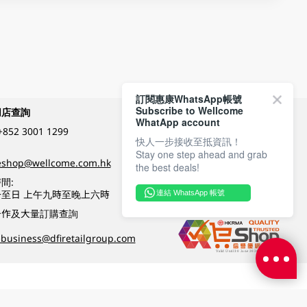
訂閱惠康WhatsApp帳號
Subscribe to Wellcome
網店查詢
付款方式
WhatApp account
+852 3001 1299
快人一步接收至抵資訊！
Stay one step ahead and grab
關注我們
eshop@wellcome.com.hk
the best deals!
間:
至日 上午九時至晚上六時
連結 WhatsApp 帳號
優質纲店認證
合作及大量訂購查詢
business@dfiretailgroup.com
條款及細則
|
私隱政策
|
DFI零售集團