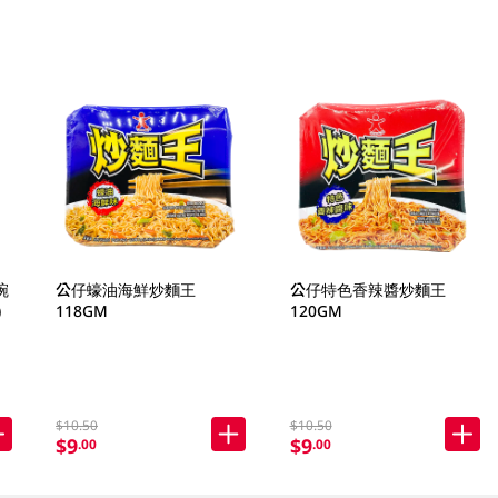
碗
公仔蠔油海鮮炒麵王
公仔特色香辣醬炒麵王
)
118GM
120GM
$10.50
$10.50
$9
$9
.00
.00