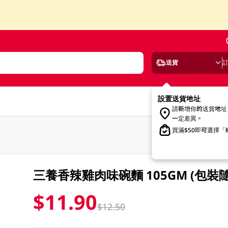
送貨
設置送貨地址
請新增你的送貨地址
一定差異。
買滿$50即可選擇
三養香辣雞肉味碗麵 105GM (包裝
$11.90
$12.50