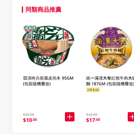
同類商品推薦
日清咚兵衛腐皮烏冬 95GM
統一滿漢大餐紅燒牛肉大
(包裝隨機發放)
麵 187GM (包裝隨機發放
2件$30
$20.00
$32.00
$10
$17
.00
.00