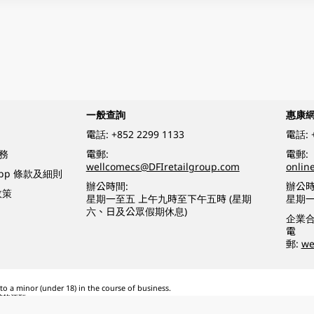
一般查詢
惠康
電話:
+852 2299 1133
電話:
務
電郵:
電郵:
wellcomecs@DFIretailgroup.com
onlin
App 條款及細則
辦公時間:
辦公時
政策
星期一至五 上午九時至下午五時 (星期
星期一
六、日及公眾假期休息)
企業
電
郵:
we
o a minor (under 18) in the course of business.
醉的酒類。