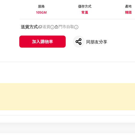
規格
儲存方式
產地
105GM
常溫
韓國
送貨方式
送貨
門市自取
加入購物車
同朋友分享