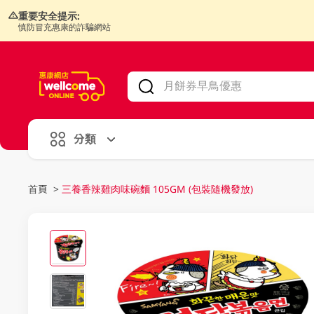
重要安全提示:
慎防冒充惠康的詐騙網站
V
alid Until 30 June 2026
分類
首頁
>
三養香辣雞肉味碗麵 105GM (包裝隨機發放)