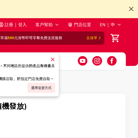
註冊 | 登入
客戶幫助
門店位置
EN | 中
訂單滿
500
元港幣即可享有免費送貨服務
去湊單
，不同地區所提供的產品有機會具
「網購店取」於指定門店免費自取。
選擇送貨方式
隨機發放)